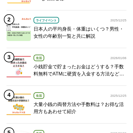
ライフイベント
2025/12/25
日本人の平均身長・体重はいくつ？男性・
女性の年齢別一覧と共に解説
生活
2026/01/06
小銭貯金で貯まったお金はどうする？手数
料無料でATMに硬貨を入金する方法など紹
介
生活
2025/12/25
大量小銭の両替方法や手数料は？お得な活
用方もあわせて紹介