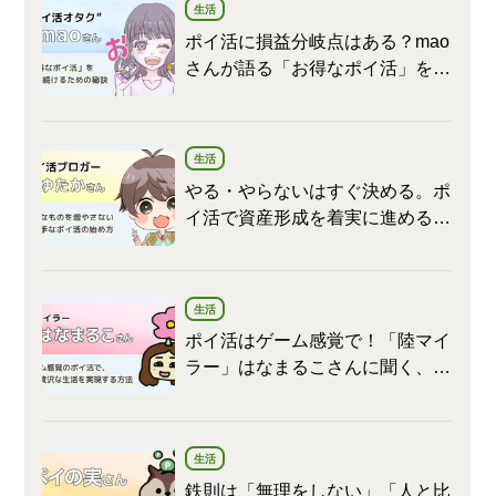
生活
ポイ活に損益分岐点はある？mao
さんが語る「お得なポイ活」を続
けるための秘訣
生活
やる・やらないはすぐ決める。ポ
イ活で資産形成を着実に進めるゆ
たかさんに聞く、余計なものを増
やさないポイ活の始め方
生活
ポイ活はゲーム感覚で！「陸マイ
ラー」はなまるこさんに聞く、ポ
イ活でプチ贅沢な生活を実現する
方法
生活
鉄則は「無理をしない」「人と比