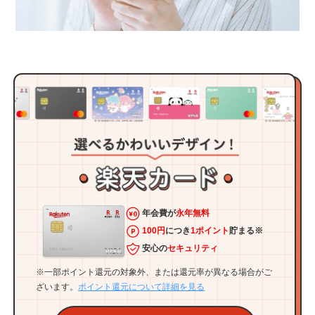
年会費が
永年無料
100円
につき
1ポイント
貯まる※
安心の
セキュリティ
※一部ポイント還元の対象外、または還元率が異なる場合がご
ざいます。
ポイント還元について詳細を見る