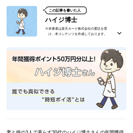
この記事を書いた人
ハイジ博士
※本著者は楽天カード株式会社の委託を受
け、本コンテンツを作成しております。
楽天経済圏を中心に年間50万円分以上のポイントを獲得
し、浮いたお金は投資に回して資産形成。妻と娘の3人
で暮らしながら、Twitterとブログで生活を豊かにするお
得情報を発信中。
https://www.haiji-doctor.com/
@haiji_doctor
このライターの記事一覧を見る
妻と娘の3人で暮らす30代のハイジ博士さんの年間獲得