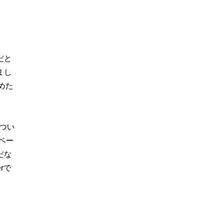
だと
まし
めた
つい
ペー
だな
rで