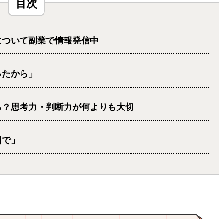
について副業で情報発信中
ったから」
る？思考力・判断力が何よりも大切
囲で」