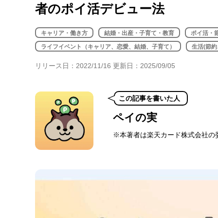
者のポイ活デビュー法
年金・老後・相続
健康・身体・保険
キャリア・働き方
結婚・出産・子育て・教育
ポイ活・
ライフイベント（キャリア、恋愛、結婚、子育て）
生活(節
リリース日：2022/11/16 更新日：2025/09/05
この記事を書いた人
ペイの実
※本著者は楽天カード株式会社の
関西在住の会社員。2018年か
てブログやTwitterでの
資に回し、その情報も発信している
在）。