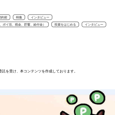
節約術
特集
インタビュー
約、ポイ活、税金、貯蓄、給付金）
投資をはじめる
インタビュー
委託を受け、本コンテンツを作成しております。
らつみたてNISAやiDeCoでの投資を開始し、2019年から副業
情報発信を開始。以前から好きで取り組んでいたポイ活で浮いた現金
。Twitterのフォロワー数は6.4万フォロワー（2022年10