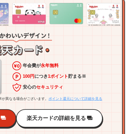
年会費が
永年無料
100円
につき
1ポイント
貯まる※
安心の
セキュリティ
率が異なる場合がございます。
ポイント還元について詳細を見る
楽天カードの詳細を見る