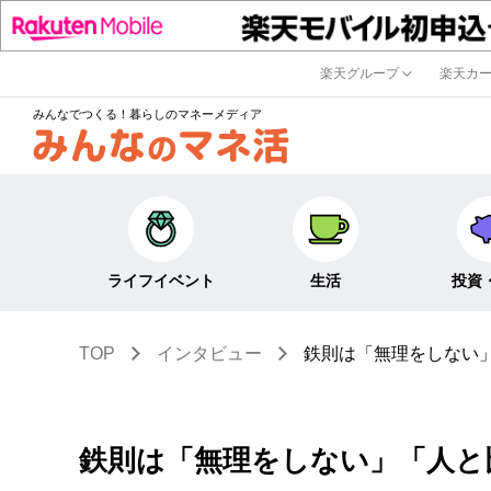
楽天グループ
楽天カ
みんなでつくる！暮らしのマネーメディア
ライフイベント
生活
投資
TOP
インタビュー
鉄則は「無理をしない
キャリア・働き方
キャッシュレス
株式・投資
結婚・出産・子育て・
節約・家計
定期預金・
教育
貯蓄
NISA
鉄則は「無理をしない」「人と
生活・住まい
税金・控除・給付金
iDeCo・