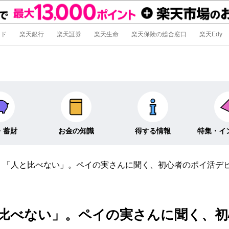
ード
楽天銀行
楽天証券
楽天生命
楽天保険の総合窓口
楽天Edy
・蓄財
お金の知識
得する情報
特集・イ
」「人と比べない」。ペイの実さんに聞く、初心者のポイ活デ
信託
経済キーワード
ポイ活・節約術
特集
外貨預金
そのほか
キャンペーン
インタビュ
比べない」。ペイの実さんに聞く、初
そのほか投資