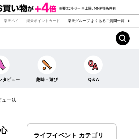
楽天ペイ
楽天ポイントカード
楽天グループ よくあるご質問一覧
ンタビュー
趣味・遊び
Q＆A
ビュー法
Fun！なこと
ライフイベント
ー
クイズ
生活
みんなのホンネ
投資・貯蓄
心
ライフイベント カテゴリ
お金の知識