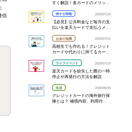
すく解説！各カードのメリット
た
と選び方
得する情報
2026/07/24
発信
【必見】公共料金など毎月の支
払いを楽天カードで支払うメリ
ットとは？
お金の知識
2026/07/21
高校生でも作れる！クレジット
カードや代わりに持てるカード
も紹介
ライフイベント
2026/07/15
楽天カードを紛失した際の一時
停止や再発行の方法を解説
生活
2026/06/30
クレジットカードの海外旅行保
険とは？ 補償内容、利用付帯
と自動付帯の違い、使い方を解
説