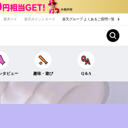
楽天ペイ
楽天ポイントカード
楽天グループ よくあるご質問一覧
ンタビュー
趣味・遊び
Q＆A
Fun！なこと
ライフイベント
ー
クイズ
生活
みんなのホンネ
投資・貯蓄
お金の知識