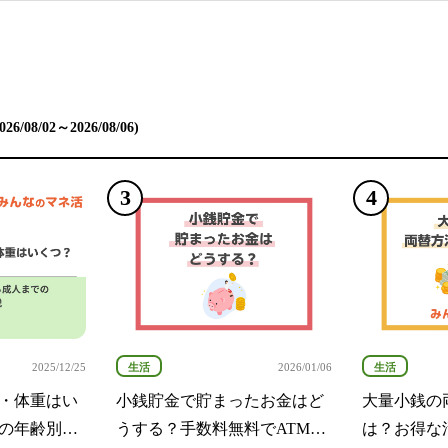
/08/02～2026/08/06)
生活
生活
2025/12/25
2026/01/06
・体重はい
小銭貯金で貯まったお金はど
大量小銭の
の年齢別一
うする？手数料無料でATMに
は？お得な