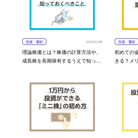
投資・蓄財
投資・蓄財
2026/01/08
理論株価とは？株価の計算方法や、
初めての
成長株を長期保有するうえで知って
きる？メ
おくべきことを解説