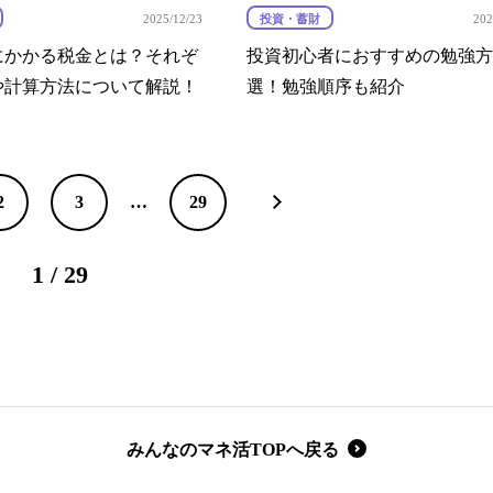
投資・蓄財
2025/12/23
202
にかかる税金とは？それぞ
投資初心者におすすめの勉強方
や計算方法について解説！
選！勉強順序も紹介
2
3
…
29
1 / 29
みんなのマネ活TOPへ戻る