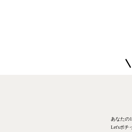
覧と共に解説
あなたの
Let'sポ