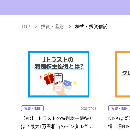
年金・老後・相続
健康・身体・保険
TOP
投資・蓄財
株式・投資信託
投資・蓄財
投資・蓄財
2026/07/28
【PR】Jトラストの特別株主優待と
NISAは
は？最大1万円相当のデジタルギフ
得！旧NI