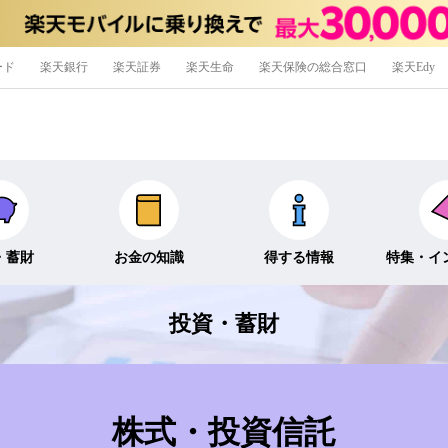
ード
楽天銀行
楽天証券
楽天生命
楽天保険の総合窓口
楽天Edy
・蓄財
お金の知識
得する情報
特集・イ
投資・蓄財
信託
経済キーワード
ポイ活・節約術
特集
外貨預金
そのほか
キャンペーン
インタビュ
株式・投資信託
そのほか投資