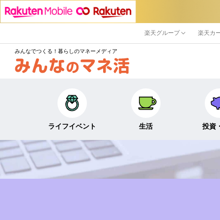
楽天グループ
楽天カ
みんなでつくる！暮らしのマネーメディア
ライフイベント
生活
投資
キャリア・働き方
キャッシュレス
株式・投資
結婚・出産・子育て・
節約・家計
定期預金・
教育
貯蓄
NISA
生活・住まい
税金・控除・給付金
iDeCo・