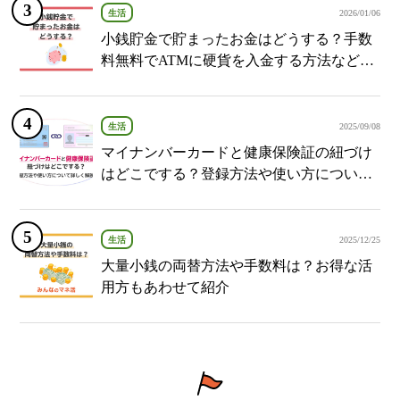
生活
2026/01/06
小銭貯金で貯まったお金はどうする？手数
料無料でATMに硬貨を入金する方法など紹
介
生活
2025/09/08
マイナンバーカードと健康保険証の紐づけ
はどこでする？登録方法や使い方について
詳しく解説！
生活
2025/12/25
大量小銭の両替方法や手数料は？お得な活
用方もあわせて紹介