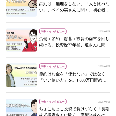
鉄則は「無理をしない」「人と比べな
い」。ペイの実さんに聞く、初心者の
ポイ活デビュー法
特集・インタビュー
2025/09/05
労働＋節約＋貯蓄＋投資の歯車を回し
続ける。投資歴23年桶井道さんに聞
く、FIRE達成への道筋とは
特集・インタビュー
2025/09/05
節約はお金を「使わない」ではなく
「いい使い方」を。1,000万円貯めた
元浪費家主婦くぅちゃんに聞く、家計
の見直し術
特集・インタビュー
2025/09/05
ちょこちょこ投資で負けづらく！長期
株式投資さんに聞く、高配当株への投