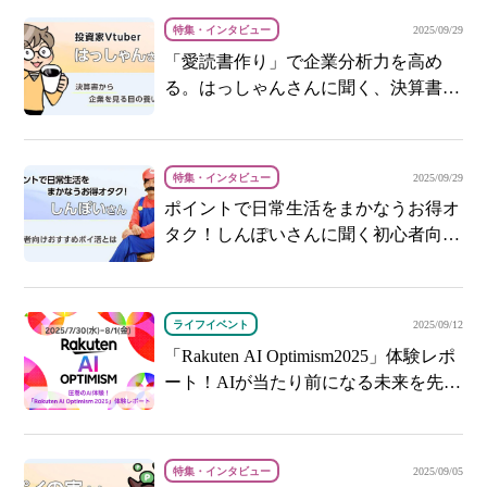
特集・インタビュー
2025/09/29
「愛読書作り」で企業分析力を高め
る。はっしゃんさんに聞く、決算書か
ら企業を見る目の養い方
特集・インタビュー
2025/09/29
ポイントで日常生活をまかなうお得オ
タク！しんぽいさんに聞く初心者向け
おすすめポイ活とは
ライフイベント
2025/09/12
「Rakuten AI Optimism2025」体験レポ
ート！AIが当たり前になる未来を先取
り
特集・インタビュー
2025/09/05