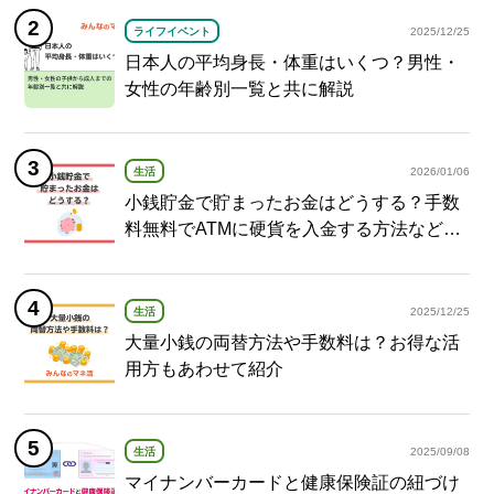
ライフイベント
2025/12/25
日本人の平均身長・体重はいくつ？男性・
女性の年齢別一覧と共に解説
生活
2026/01/06
小銭貯金で貯まったお金はどうする？手数
料無料でATMに硬貨を入金する方法など紹
介
生活
2025/12/25
大量小銭の両替方法や手数料は？お得な活
用方もあわせて紹介
生活
2025/09/08
マイナンバーカードと健康保険証の紐づけ