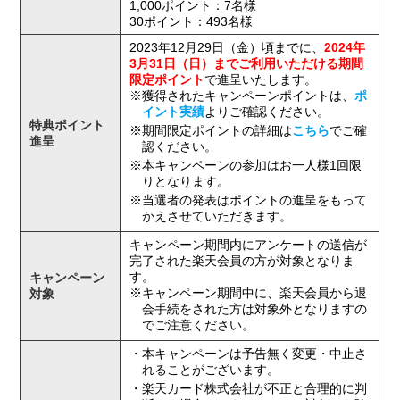
1,000ポイント：7名様
30ポイント：493名様
2023年12月29日（金）頃までに、
2024年
3月31日（日）までご利用いただける期間
限定ポイント
で進呈いたします。
※獲得されたキャンペーンポイントは、
ポ
イント実績
よりご確認ください。
特典ポイント
※期間限定ポイントの詳細は
こちら
でご確
進呈
認ください。
※本キャンペーンの参加はお一人様1回限
りとなります。
※当選者の発表はポイントの進呈をもって
かえさせていただきます。
キャンペーン期間内にアンケートの送信が
完了された楽天会員の方が対象となりま
す。
キャンペーン
※キャンペーン期間中に、楽天会員から退
対象
会手続をされた方は対象外となりますの
でご注意ください。
・本キャンペーンは予告無く変更・中止さ
れることがございます。
・楽天カード株式会社が不正と合理的に判