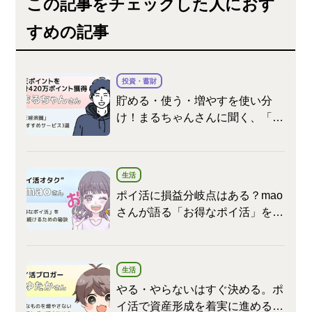
この記事をチェックした人におす
すめの記事
投資・蓄財
貯める・使う・増やすを使い分
け！まるちゃんさんに聞く、「楽
天経済圏」おすすめサービス3選
生活
ポイ活に損益分岐点はある？mao
さんが語る「お得なポイ活」を続
けるための秘訣
生活
やる・やらないはすぐ決める。ポ
イ活で資産形成を着実に進めるゆ