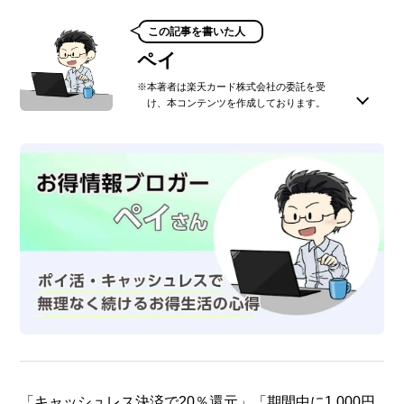
この記事を書いた人
ペイ
※本著者は楽天カード株式会社の委託を受
け、本コンテンツを作成しております。
家族4人地方で暮らしながら、楽天ポイントやキャッシ
ュレスなど、お得な情報を活用して生活中。楽天経済
圏・通信費削減・キャッシュレスのキャンペーン情報を
中心に、TwitterやInstagramで初心者向けの発信活動も
行う。
このライターの記事一覧を見る
「キャッシュレス決済で20％還元」「期間中に1,000円