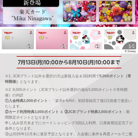
7月13日(月)10:00から8月10日(月)10:00まで
※1. JCBブランド以外を選択の方は新規入会＆3回利用で
5,000ポイント（常
時開催）
となります。
※2. 8,000ポイント（JCBブランド以外選択の場合5,000ポイント※常時開
催）の内訳
①入会特典2,000ポイント
：「楽天e-NAVI」初回登録完了後2日前後で進呈い
たします。
②カード利用特典3,000ポイント
＆
③JCBブランド特典3,000ポイント
：期
間限定ポイントとなります。
申し込み翌月末までにカードショッピング3回以上利用、口座振替設定完了が
条件となります。
③は2026年12月末に進呈予定となります。入会後に条件を再度メールでご案