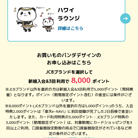
ハワイ
ラウンジ
詳細はこちら
お買いものパンダデザインの
お申し込みはこちら
JCBブランドを選択して
8,000
新規入会&
3回
利用で
ポイント
※JCBブランド以外を選択の方は新規入会&3回利用で5,000ポイント（常時開
催）となります。ポイント（期間限定ポイント含む）の進呈には条件がござ
います。
※8,000ポイント(JCBブランド以外を選択の方は5,000ポイント)のうち、入会
特典2,000ポイントは「楽天e-NAVI」に初回登録が完了した2日前後で進呈い
たします。また、カード利用特典の3,000ポイント・JCBブランド特典の
3,000ポイント（期間限定ポイント）は、対象期間にカードショッピングを3
回以上ご利用、口座振替設定期限の時点で口座振替設定がされているなど所
定の条件がございます。