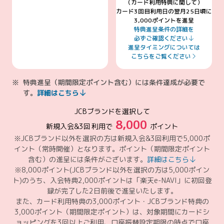
（カード利用特典に関して）
カード3回目利用日の翌月25日頃に
3,000ポイントを進呈
特典進呈条件の詳細を
必ずご確認ください
進呈タイミングについては
こちらをご覧ください
特典進呈（期間限定ポイント含む）には条件達成が必要で
す。
詳細はこちら
JCBブランドを選択して
8,000
新規入会&
3回
利用で
ポイント
※JCBブランド以外を選択の方は新規入会&3回利用で5,000ポ
イント（常時開催）となります。ポイント（期間限定ポイント
含む）の進呈には条件がございます。
詳細はこちら
※8,000ポイント(JCBブランド以外を選択の方は5,000ポイン
ト)のうち、入会特典2,000ポイントは「楽天e-NAVI」に初回登
録が完了した2日前後で進呈いたします。
また、カード利用特典の3,000ポイント・JCBブランド特典の
3,000ポイント（期間限定ポイント）は、対象期間にカードシ
ョッピングを3回以上ご利用、口座振替設定期限の時点で口座