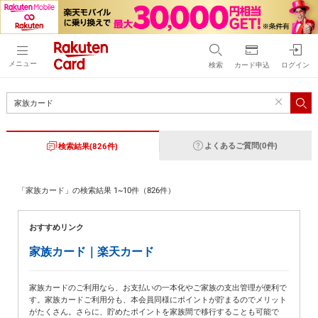
メニュー
検索
カード申込
ログイン
よくあるご質問
(0件)
検索結果
(826件)
「
家族カード
」の検索結果
1
~
10
件（
826
件）
おすすめリンク
家族カード｜楽天カード
家族カードのご利用なら、お支払いの一本化やご家族の支出管理が便利で
す。家族カードご利用分も、本会員同様にポイントが貯まるのでメリット
がたくさん。さらに、貯めたポイントを家族間で移行することも可能で