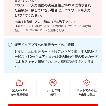
告されています。
パスワード入力画面の決済金額とSMS※に表示され
た金額が一致していない場合は、パスワードを入力
しないでください。
※SMS文言例（入力内容は、8桁の数字です。）
【楽天カード】金額*** JPY、入力内容は******** 。不審な場
合はTEL:0570-66-6910へご連絡ください。
楽天ペイアプリへの楽天カードのご登録
お支払い元に楽天カードを設定いただく際、
本人認証サ
ービス（3Dセキュア）
または
楽天Edy付帯の楽天カード
によるスキャン認証
でのご本人様確認が必須となりま
す。
楽天e-NAVI
サービス料
ネットでの不正
から簡単登録
無料
を未然に防止