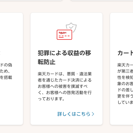
載
犯罪による収益の移
カー
転防止
ドの偽
楽天カ
ため、
が第三
楽天カードは、悪質・違法業
プを搭載
性を検
者を通じたカード決済による
象のお
お客様への被害を撲滅すべ
ドの差
く、お客様への啓発活動を行
更を伴
っております。
してい
詳しくはこちら