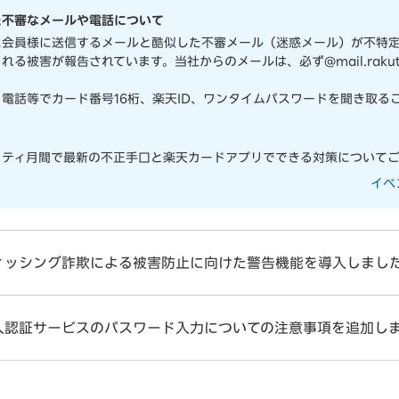
た不審なメールや電話について
に会員様に送信するメールと酷似した不審メール（迷惑メール）が不特
る被害が報告されています。当社からのメールは、必ず@mail.rakuten-
電話等でカード番号16桁、楽天ID、ワンタイムパスワードを聞き取る
リティ月間で最新の不正手口と楽天カードアプリでできる対策についてご
イベ
ィッシング詐欺による被害防止に向けた警告機能を導入しまし
人認証サービスのパスワード入力についての注意事項を追加し