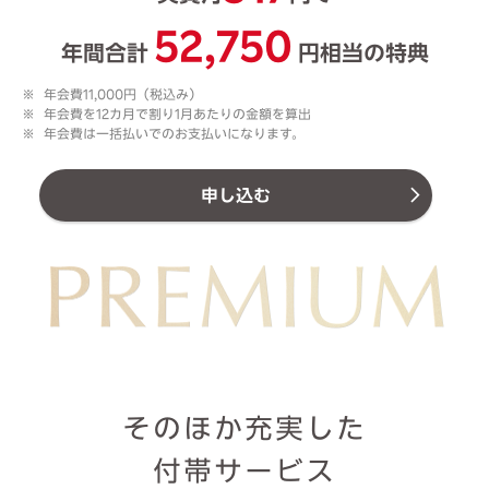
5
2
,
7
5
0
年間合計
円相当の特典
年会費11,000円（税込み）
年会費を12カ月で割り1月あたりの金額を算出
年会費は一括払いでのお支払いになります。
申し込む
そのほか充実した
付帯サービス