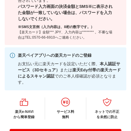
告されています。
パスワード入力画面の決済金額とSMS※に表示され
た金額が一致していない場合は、パスワードを入力
しないでください。
※SMS文言例（入力内容は、8桁の数字です。）
【楽天カード】金額*** JPY、入力内容は******** 。不審な場
合はTEL:0570-66-6910へご連絡ください。
楽天ペイアプリへの楽天カードのご登録
お支払い元に楽天カードを設定いただく際、
本人認証サ
ービス（3Dセキュア）
または
楽天Edy付帯の楽天カード
によるスキャン認証
でのご本人様確認が必須となりま
す。
楽天e-NAVI
サービス料
ネットでの不正
から簡単登録
無料
を未然に防止