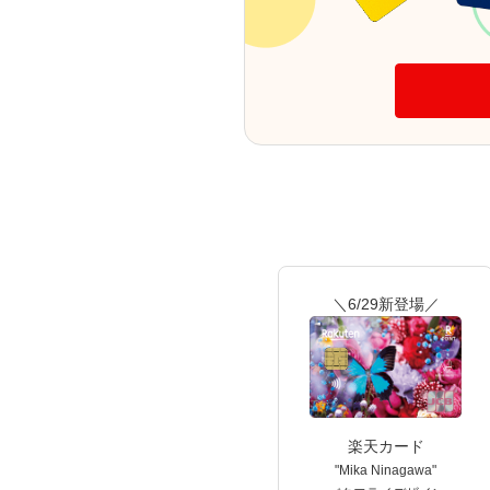
＼6/29新登場／
楽天カード
"Mika Ninagawa"