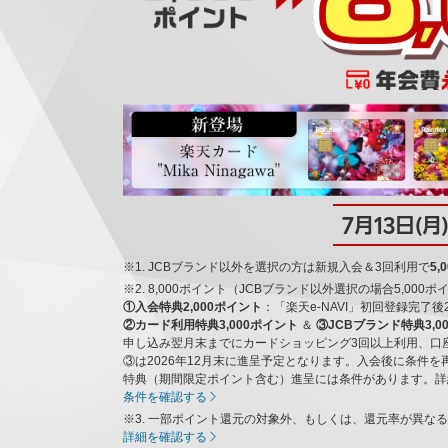
7月13日(月
※1. JCBブランド以外を選択の方は新規入会＆3回利用で
5
※2. 8,000ポイント（JCBブランド以外選択の場合5,00
①入会特典2,000ポイント
：「楽天e-NAVI」初回登録完了
②カード利用特典3,000ポイント
＆
③JCBブランド特典3,0
申し込み翌月末までにカードショッピング3回以上利用、口
③は2026年12月末に進呈予定となります。入会後に条件
特典（期間限定ポイント含む）進呈には条件があります。詳
条件を確認する
※3. 一部ポイント還元の対象外、もしくは、還元率が異な
詳細を確認する