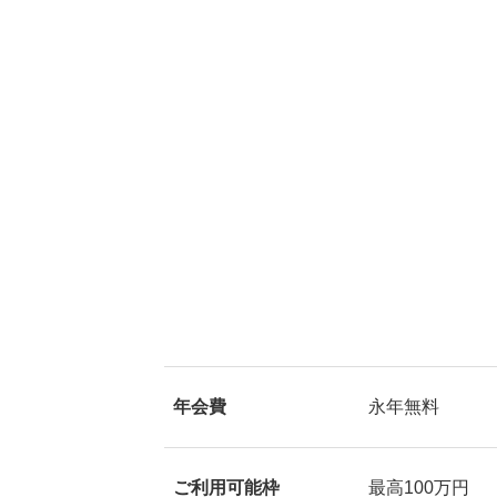
年会費
永年無料
ご利用可能枠
最高100万円