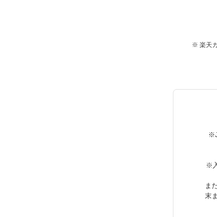
楽天
※
※
ま
末