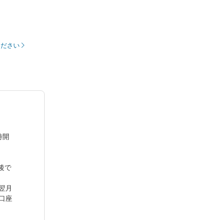
ください
時開
後で
翌月
口座