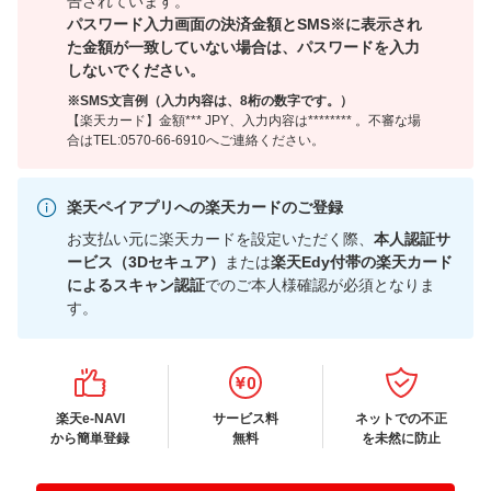
告されています。
パスワード入力画面の決済金額とSMS※に表示され
た金額が一致していない場合は、パスワードを入力
しないでください。
※SMS文言例（入力内容は、8桁の数字です。）
【楽天カード】金額*** JPY、入力内容は******** 。不審な場
合はTEL:0570-66-6910へご連絡ください。
楽天ペイアプリへの楽天カードのご登録
お支払い元に楽天カードを設定いただく際、
本人認証サ
ービス（3Dセキュア）
または
楽天Edy付帯の楽天カード
によるスキャン認証
でのご本人様確認が必須となりま
す。
楽天e-NAVI
サービス料
ネットでの不正
から簡単登録
無料
を未然に防止