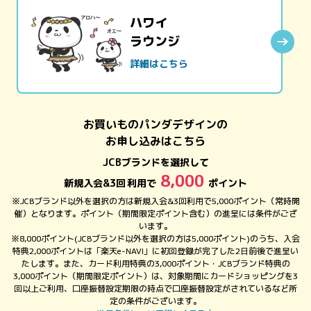
ハワイ
ラウンジ
詳細はこちら
お買いものパンダデザインの
お申し込みはこちら
JCBブランドを選択して
8,000
新規入会&
3回
利用で
ポイント
※JCBブランド以外を選択の方は新規入会&3回利用で5,000ポイント（常時開
催）となります。ポイント（期間限定ポイント含む）の進呈には条件がござ
います。
※8,000ポイント(JCBブランド以外を選択の方は5,000ポイント)のうち、入会
特典2,000ポイントは「楽天e-NAVI」に初回登録が完了した2日前後で進呈い
たします。また、カード利用特典の3,000ポイント・JCBブランド特典の
3,000ポイント（期間限定ポイント）は、対象期間にカードショッピングを3
回以上ご利用、口座振替設定期限の時点で口座振替設定がされているなど所
定の条件がございます。