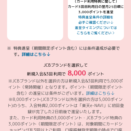
（カード利用特典に関して）
カード3回目利用日の翌月25日頃に
3,000ポイントを進呈
特典進呈条件の詳細を
必ずご確認ください
進呈タイミングについては
こちらをご覧ください
特典進呈（期間限定ポイント含む）には条件達成が必要で
す。
詳細はこちら
JCBブランドを選択して
8,000
新規入会&
3回
利用で
ポイント
※JCBブランド以外を選択の方は新規入会&3回利用で5,000ポ
イント（常時開催）となります。ポイント（期間限定ポイント
含む）の進呈には条件がございます。
詳細はこちら
※8,000ポイント(JCBブランド以外を選択の方は5,000ポイン
ト)のうち、入会特典2,000ポイントは「楽天e-NAVI」に初回登
録が完了した2日前後で進呈いたします。
また、カード利用特典の3,000ポイント・JCBブランド特典の
3,000ポイント（期間限定ポイント）は、対象期間にカードシ
ョッピングを3回以上ご利用、口座振替設定期限の時点で口座