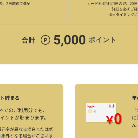
了後、2日前後で進呈
カード
3回目
利用日の翌月25
詳細を必ずご
進呈タイミングに
5,000
合計
ポイント
ント貯まる
年
外でのご利用分でも、
「
ポイントが貯まります。
に
ん
還元率が異なる場合またはポ
対象外となる場合がございま