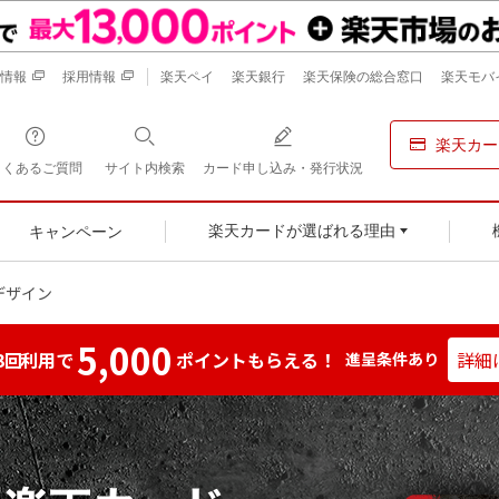
情報
採用情報
楽天ペイ
楽天銀行
楽天保険の総合窓口
楽天モバ
楽天カー
よくあるご質問
サイト内検索
カード申し込み・発行状況
キャンペーン
楽天カードが選ばれる理由
デザイン
5,000
3回
利用で
ポイントもらえる！
詳細
進呈条件あり