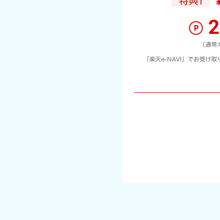
特典1
2
（通常
「楽天e-NAVI」でお受け