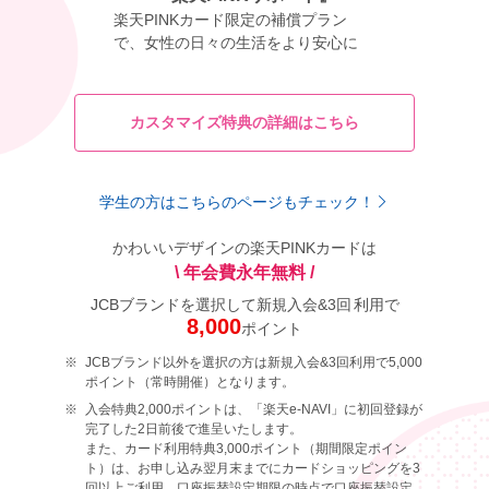
楽天PINKカード限定の補償プラン
で、女性の日々の生活をより安心に
カスタマイズ特典の
詳細はこちら
学生の方はこちらのページもチェック！
かわいいデザインの楽天PINKカードは
\ 年会費永年無料 /
JCBブランドを選択して新規入会&
3回
利用で
8,000
ポイント
JCBブランド以外を選択の方は新規入会&3回利用で5,000
ポイント（常時開催）となります。
入会特典2,000ポイントは、「楽天e-NAVI」に初回登録が
完了した2日前後で進呈いたします。
また、カード利用特典3,000ポイント（期間限定ポイン
ト）は、お申し込み翌月末までにカードショッピングを3
回以上ご利用、口座振替設定期限の時点で口座振替設定