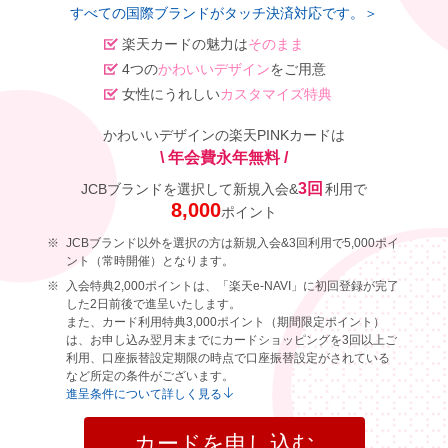
すべての国際ブランドがタッチ決済対応です。＞
楽天カードの魅力は
そのまま
4つの
かわいいデザイン
をご用意
女性にうれしい
カスタマイズ特典
かわいいデザインの楽天PINKカードは
\ 年会費永年無料 /
3回
JCBブランドを選択して新規入会&
利用で
8,000
ポイント
JCBブランド以外を選択の方は新規入会&3回利用で5,000ポイ
ント（常時開催）となります。
入会特典2,000ポイントは、「楽天e-NAVI」に初回登録が完了
した2日前後で進呈いたします。
また、カード利用特典3,000ポイント（期間限定ポイント）
は、お申し込み翌月末までにカードショッピングを3回以上ご
利用、口座振替設定期限の時点で口座振替設定がされている
など所定の条件がございます。
進呈条件について詳しく見る
カードを申し込む