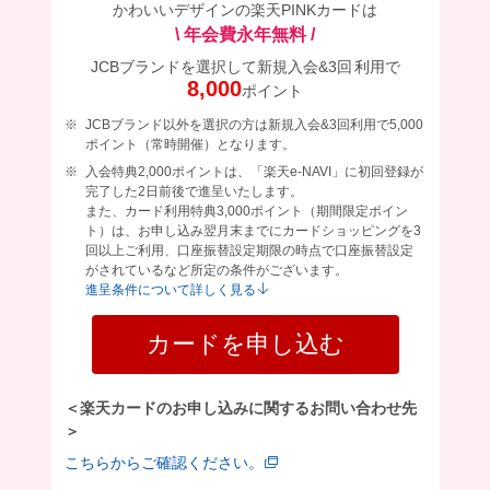
かわいいデザインの楽天PINKカードは
\ 年会費永年無料 /
JCBブランドを選択して新規入会&
3回
利用で
8,000
ポイント
JCBブランド以外を選択の方は新規入会&3回利用で5,000
ポイント（常時開催）となります。
入会特典2,000ポイントは、「楽天e-NAVI」に初回登録が
完了した2日前後で進呈いたします。
また、カード利用特典3,000ポイント（期間限定ポイン
ト）は、お申し込み翌月末までにカードショッピングを3
回以上ご利用、口座振替設定期限の時点で口座振替設定
がされているなど所定の条件がございます。
進呈条件について詳しく見る
カードを申し込む
＜楽天カードのお申し込みに関するお問い合わせ先
＞
こちらからご確認ください。