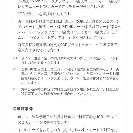
ド/楽天ANAマイレージクラブカード/楽天ゴールドカード/楽天プ
レミアムカード/楽天カードアカデミーが発行された方
JCBブランドを選択された方※1
カード利用期限までに1回1円以上かつ3回以上対象のJCBブラン
ドのカード（楽天カード/楽天PINKカード/楽天銀行カード/楽天A
NAマイレージクラブカード/楽天ゴールドカード/楽天プレミア
ムカード/楽天カードアカデミー）を利用された方※2
口座振替設定期限の時点でJCBブランドのカードの口座振替設
定が完了されている方※3
ポイント進呈予定日の前月末時点でJCBブランドの楽天カードをお
持ちの方が対象となります。
ご利用加盟店によってはカード利用情報の到着に時間がかかり、実
際のご利用日と異なる場合がございます。また弊社へのカード利用
情報到着のタイミングによって、ポイント進呈対象外となる場合が
ございます。
お申し込み時に郵送での口座振替設定を選択された方は、口座振替
設定完了までに時間がかかる場合がございます。
進呈対象外
ポイント進呈予定日の前月末時点でご利用可能なJCBブランド
の楽天カードをお持ちでない方
すでにカードをお持ちの方（お申し込み中・カードの到着をお