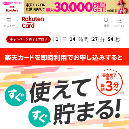
メニュー
検索
ログイン
日
時間
分
秒
1
14
27
53
キャンペーン
終了
残り
まで