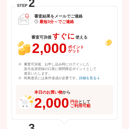
2
STEP
審査結果をメールでご連絡
最短3分～でご連絡
すぐに
審査可決後
使える
2,000
ポイント
ゲット
審査可決後、お申し込み時にログインした
楽天会員登録の口座に期間限定ポイントとして
進呈いたします。
特典進呈には条件達成が必要です。
詳細を見る
本日のお買い物
から
2,000
円分
として
ご利用可能
3