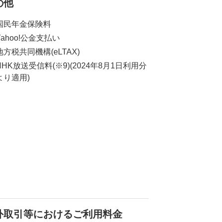
の他
国民年金保険料
Yahoo!公金支払い
地方税共同機構(eLTAX)
NHK放送受信料(※9)(2024年8月1日利用分
より適用)
外取引等におけるご利用料金