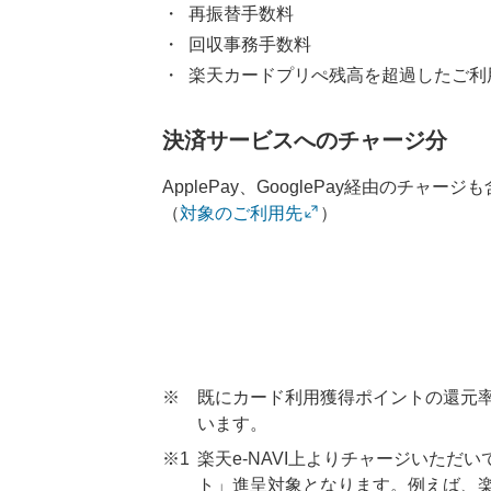
再振替手数料
回収事務手数料
楽天カードプリぺ残高を超過したご利
決済サービスへのチャージ分
ApplePay、GooglePay経由のチャー
（
対象のご利用先
）
※
既にカード利用獲得ポイントの還元
います。
※1
楽天e-NAVI上よりチャージいた
ト」進呈対象となります。例えば、楽