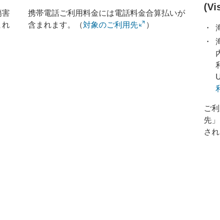
(V
傷害
携帯電話ご利用料金には電話料金合算払いが
まれ
含まれます。（
対象のご利用先
）
ご利
先」
され