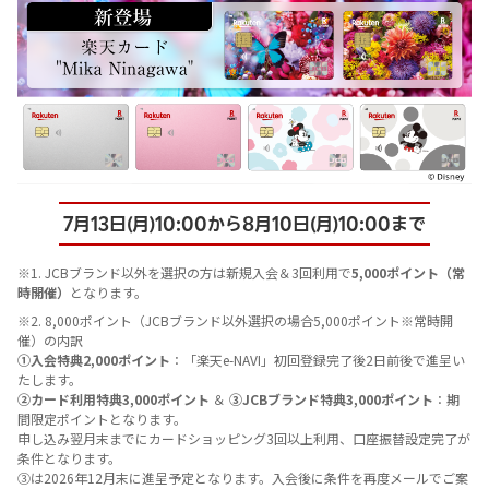
7月13日(月)10:00から8月10日(月)10:00まで
※1. JCBブランド以外を選択の方は新規入会＆3回利用で
5,000ポイント（常
時開催）
となります。
※2. 8,000ポイント（JCBブランド以外選択の場合5,000ポイント※常時開
催）の内訳
①入会特典2,000ポイント
：「楽天e-NAVI」初回登録完了後2日前後で進呈い
たします。
②カード利用特典3,000ポイント
＆
③JCBブランド特典3,000ポイント
：期
間限定ポイントとなります。
申し込み翌月末までにカードショッピング3回以上利用、口座振替設定完了が
条件となります。
③は2026年12月末に進呈予定となります。入会後に条件を再度メールでご案