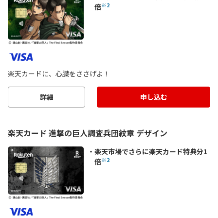
※2
倍
楽天カードに、心臓をささげよ！
詳細
申し込む
楽天カード 進撃の巨人調査兵団紋章 デザイン
楽天市場でさらに楽天カード特典分1
※2
倍