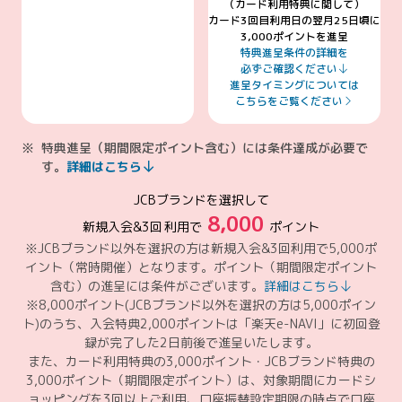
（カード利用特典に関して）
カード3回目利用日の翌月25日頃に
3,000ポイントを進呈
特典進呈条件の詳細を
必ずご確認ください
進呈タイミングについては
こちらをご覧ください
特典進呈（期間限定ポイント含む）には条件達成が必要で
す。
詳細はこちら
JCBブランドを選択して
8,000
新規入会&
3回
利用で
ポイント
※JCBブランド以外を選択の方は新規入会&3回利用で5,000ポ
イント（常時開催）となります。ポイント（期間限定ポイント
含む）の進呈には条件がございます。
詳細はこちら
※8,000ポイント(JCBブランド以外を選択の方は5,000ポイン
ト)のうち、入会特典2,000ポイントは「楽天e-NAVI」に初回登
録が完了した2日前後で進呈いたします。
また、カード利用特典の3,000ポイント・JCBブランド特典の
3,000ポイント（期間限定ポイント）は、対象期間にカードシ
ョッピングを3回以上ご利用、口座振替設定期限の時点で口座