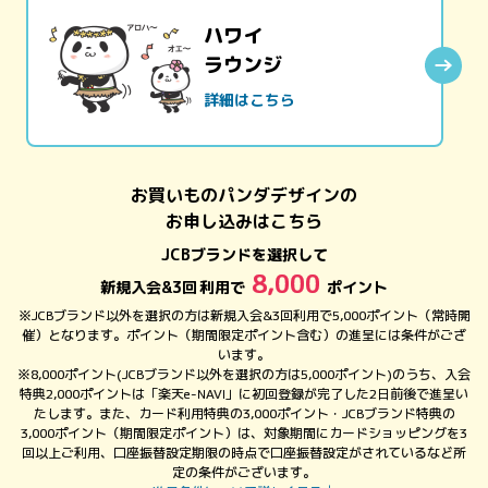
ハワイ
ラウンジ
詳細はこちら
お買いものパンダデザインの
お申し込みはこちら
JCBブランドを選択して
8,000
新規入会&
3回
利用で
ポイント
※JCBブランド以外を選択の方は新規入会&3回利用で5,000ポイント（常時開
催）となります。ポイント（期間限定ポイント含む）の進呈には条件がござ
います。
※8,000ポイント(JCBブランド以外を選択の方は5,000ポイント)のうち、入会
特典2,000ポイントは「楽天e-NAVI」に初回登録が完了した2日前後で進呈い
たします。また、カード利用特典の3,000ポイント・JCBブランド特典の
3,000ポイント（期間限定ポイント）は、対象期間にカードショッピングを3
回以上ご利用、口座振替設定期限の時点で口座振替設定がされているなど所
定の条件がございます。