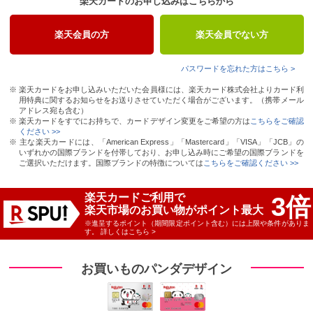
楽天カードのお申し込みはこちらから
楽天会員の方
楽天会員でない方
パスワードを忘れた方はこちら >
※ 楽天カードをお申し込みいただいた会員様には、楽天カード株式会社よりカード利
用特典に関するお知らせをお送りさせていただく場合がございます。（携帯メール
アドレス宛も含む）
※ 楽天カードをすでにお持ちで、カードデザイン変更をご希望の方は
こちらをご確認
ください >>
※ 主な楽天カードには、「American Express」「Mastercard」「VISA」「JCB」の
いずれかの国際ブランドを付帯しており、お申し込み時にご希望の国際ブランドを
ご選択いただけます。国際ブランドの特徴については
こちらをご確認ください >>
楽天カードご利用で
3
倍
楽天市場のお買い物がポイント最大
※進呈するポイント（期間限定ポイント含む）には上限や条件がありま
す。
詳しくはこちら >
お買いものパンダデザイン