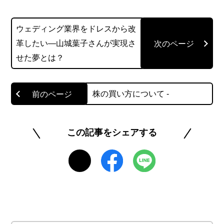
は2級取得を目指して勉強中です。お金に関するあ
ウェディング業界をドレスから改
らゆる専門知識を、分かりやすく説明します。
革したい―山城葉子さんが実現さ
https://pickup-kl.com/
せた夢とは？
このライターの記事一覧を見る
株の買い方について -
この記事をシェアする