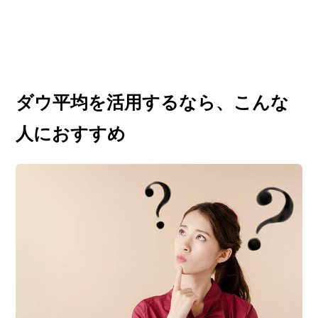
ロガー＆投資のプロフェッ
ショナルが毎月、注目の優
待銘柄を紹介しています。
大人気、優待名人・桐谷広
人さんの優待ワザ＆優待生
ダウ平均を活用するなら、こんな
活も公開中。
人におすすめ