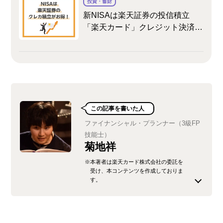
投資・蓄財
新NISAは楽天証券の投信積立
「楽天カード」クレジット決済が
おトク！メリットや旧NISAとの
変更点も解説
この記事を書いた人
ファイナンシャル・プランナー（3級FP
技能士）
菊地祥
※本著者は楽天カード株式会社の委託を
受け、本コンテンツを作成しておりま
す。
専業ライターの菊地です。株式・投資信託8年目。
もっとお金やライフプランについて知りたいと思
い、2018年にFP技能士3級を取得しました。現在