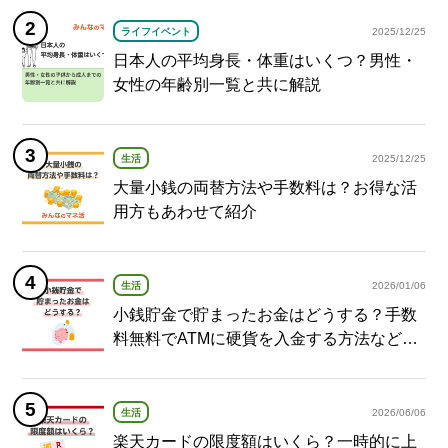
ライフイベント
2025/12/25
日本人の平均身長・体重はいくつ？男性・
女性の年齢別一覧と共に解説
生活
2025/12/25
大量小銭の両替方法や手数料は？お得な活
用方もあわせて紹介
生活
2026/01/06
小銭貯金で貯まったお金はどうする？手数
料無料でATMに硬貨を入金する方法など紹
介
生活
2026/06/06
楽天カードの限度額はいくら？一時的に上