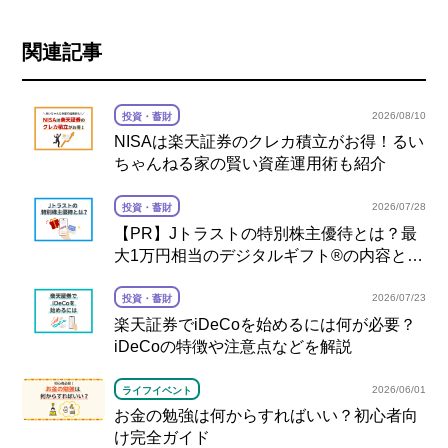
関連記事
2026/08/10
投資・蓄財
NISAは楽天証券のクレカ積立がお得！るい
ちゃんねる家の賢い資産運用術も紹介
2026/07/28
投資・蓄財
【PR】Jトラストの特別株主優待とは？最
大1万円相当のデジタルギフト®の内容と注
意点を解説
2026/07/23
投資・蓄財
楽天証券でiDeCoを始めるには何が必要？
iDeCoの特徴や注意点などを解説
2026/06/01
ライフイベント
お金の勉強は何からすればいい？初心者向
け完全ガイド