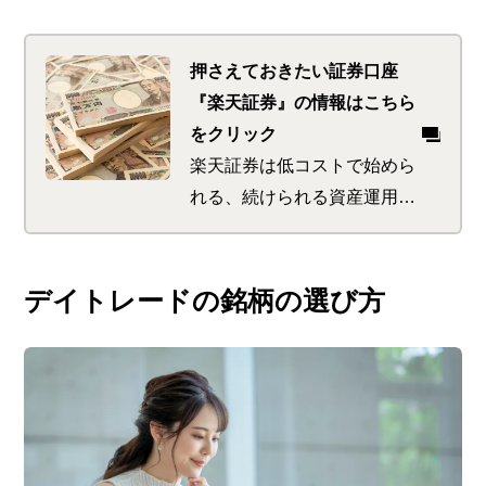
押さえておきたい証券口座
『楽天証券』の情報はこちら
をクリック
楽天証券は低コストで始めら
れる、続けられる資産運用の
サポートが特徴。 初めてで
も使いやすい商品が多く、楽
天ポイントをゲットできるサ
デイトレードの銘柄の選び方
ービスも。 さらに楽天ポイ
ントを使っての投資で、楽天
市場でのお買い物時のポイン
トが最大＋1倍になります