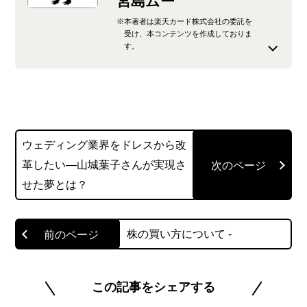
宮島ムー
※本著者は楽天カード株式会社の委託を
受け、本コンテンツを作成しておりま
す。
関西に住む子育て中の主婦です。 お金や不動産に
興味があり、日商簿記1級・FP2級・宅建などの資
格を独学で取得しました。 記事ではなるべく専門
用語を使わず、わかりやすく説明するよう心がけ
ウェディング業界をドレスから改
ています。
革したい―山城葉子さんが実現さ
https://muumemo.com/
せた夢とは？
@muumemo
株の買い方について -
このライターの記事一覧を見る
この記事をシェアする