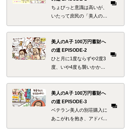
ちょびっと意識は高いが、
いたって庶民の「美人のA
子」がマネ活に目覚めるま
での『始まりの物語』。見
栄と涙と神と日焼けのショ
美人のA子 100万円蓄財へ
ートストーリーはコチラ
の道 EPISODE-2
ひと月に1度ならずや2度3
度、いや4度も襲いかかっ
た「ウエディング・ハリケ
ーン」。お年頃の美人たち
にはいつでも起こりうる危
美人のA子 100万円蓄財へ
機の乗り切り方とは
の道 EPISODE-3
ベテラン美人の別荘購入に
あこがれを抱き、アドバイ
スをもらいたいA子。野を