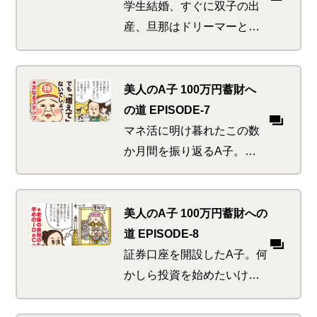
とは
学生結婚、すぐに双子の出
産、旦那はドリーマーとい
う旧友を訪ねたA子。けっ
こう生活が厳しいのではな
いかとウワサだったが、ど
美人のA子 100万円蓄財へ
っこい母は強しを思い知る
の道 EPISODE-7
マネ活に明け暮れたこの数
か月間を振り返るA子。節
約や貯金にいそしみ、我な
がらなかなかのマネ活美人
を自負できると思った途端
美人のA子 100万円蓄財への
に、神から鉄槌の如きダメ
道 EPISODE-8
出しが！？
証券口座を開設したA子。何
かしら投資を始めたいけれ
ど、何から始めようか迷っ
ていると、先日帰ってきた