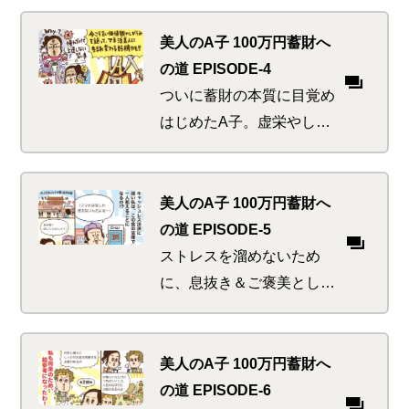
超え山を越え行く先々で見
かける現代日本の長寿トレ
美人のA子 100万円蓄財へ
ンドにおののきと不安を感
の道 EPISODE-4
じ始める
ついに蓄財の本質に目覚め
はじめたA子。虚栄やしが
らみから解放されると同時
に、超お得な無限ループへ
の糸口をつかめるのか、つ
美人のA子 100万円蓄財へ
かめないのか！！
の道 EPISODE-5
ストレスを溜めないため
に、息抜き＆ご褒美として
中国を旅することにしたA
子。大いに満喫の後、実は
裏本命とも言える屋台食べ
美人のA子 100万円蓄財へ
歩きにでかけて起こる悲劇
の道 EPISODE-6