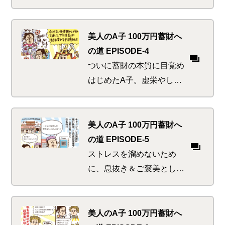
スをもらいたいA子。野を
超え山を越え行く先々で見
かける現代日本の長寿トレ
美人のA子 100万円蓄財へ
ンドにおののきと不安を感
の道 EPISODE-4
じ始める
ついに蓄財の本質に目覚め
はじめたA子。虚栄やしが
らみから解放されると同時
に、超お得な無限ループへ
の糸口をつかめるのか、つ
美人のA子 100万円蓄財へ
かめないのか！！
の道 EPISODE-5
ストレスを溜めないため
に、息抜き＆ご褒美として
中国を旅することにしたA
子。大いに満喫の後、実は
裏本命とも言える屋台食べ
美人のA子 100万円蓄財へ