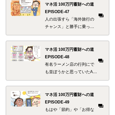
のつもりがアレもコレも欲
マネ活 100万円蓄財への道
しくなっちゃう！あ、猫ち
EPISODE-47
ゃんが障子をやぶったわ、
人の出張すら「海外旅行の
これも買い替え…
チャンス」と勝手に乗っか
り根性を丸出しにしてしま
うA子。海外にいろんな意味
で縁深いI子は、逆にコスト
マネ活 100万円蓄財への道
に鋭敏すぎる。そんな彼ら
EPISODE-48
を一度に魅了するおトクの
有名ラーメン店の行列にで
正体とは…
も並ぼうかと思っていたA
子。友人からの急なSOSに
フットワーク軽く対応（暇
だから）したところ、そこ
マネ活 100万円蓄財への道
には新生活のすべり出しに
EPISODE-49
しくじった人々の列が…
もはや「節約」や「お得な