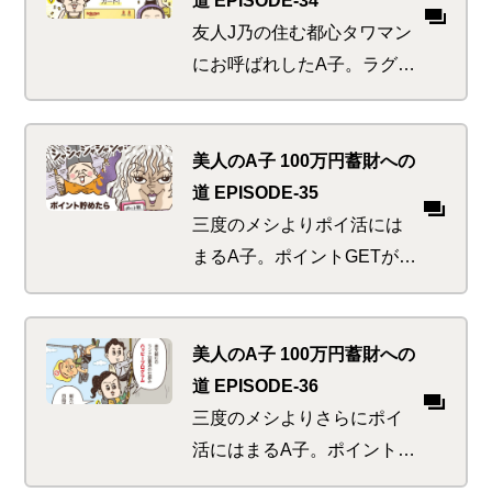
明。祖母のナイス助け舟があ
友人J乃の住む都心タワマン
るも、海外への送金などした
にお呼ばれしたA子。ラグジ
こともなく…
ュアリーな生活を垣間見る
が、うらやましがってるばか
りではいられない！真のセレ
美人のA子 100万円蓄財への
ブはワンランク上＆ワンラン
道 EPISODE-35
クお得なものを上手に使って
三度のメシよりポイ活には
いるのだ。技を盗むチャンス
まるA子。ポイントGETが生
到来！
活の中心になり、その内
「ポイントを貯め込むこ
と」自体に没頭！何かにと
美人のA子 100万円蓄財への
り憑かれてしまったの
道 EPISODE-36
か！？ポイントでお得に投
三度のメシよりさらにポイ
資する方法を以前学んだは
活にはまるA子。ポイント
ずなのに…
GETのために楽天市場の会