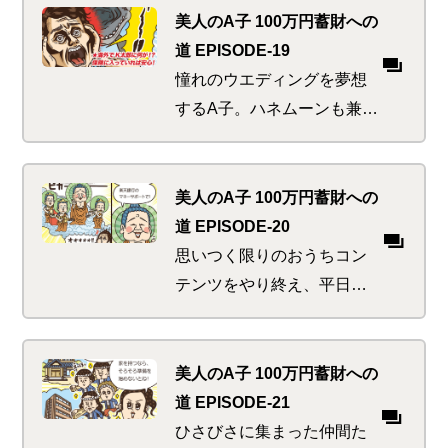
なきゃもったいない！たる
美人のA子 100万円蓄財への
んでいたのはマネ活感度か
道 EPISODE-19
お腹の肉か！？
憧れのウエディングを夢想
するA子。ハネムーンも兼ね
て一石二鳥なのはやっぱり
ハワイ。ハワイといえば巨
大サメ。巨大サメといえば
美人のA子 100万円蓄財への
はく製。はく製といえば迫
道 EPISODE-20
りくる夫婦の危機！？
思いつく限りのおうちコン
テンツをやり終え、平日の
昼間からゴロゴロ～のA子。
お金まわりの管理クイズに
正解できないようではマネ
美人のA子 100万円蓄財への
活道失格であります。いま
道 EPISODE-21
すぐ始めるべき楽ちんすぎ
ひさびさに集まった仲間た