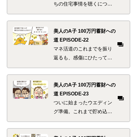
る方法とは？
ちの住宅事情を聴くにつ
れ、マイホームの夢が広が
るA子。いかしたマンショ
ン、ステキな戸建て～妄想
美人のA子 100万円蓄財への
を広げる楽しい時間。先立
道 EPISODE-22
つもののアテを除けば…
マネ活道のこれまでを振り
返るも、感傷にひたってい
る場合ではないA子。まだマ
ネ活美人進化の途中、精進
せねば！！焦りに駆られる
美人のA子 100万円蓄財への
中「たまには運試しでもす
道 EPISODE-23
ればいいじゃん～」と誘惑
ついに始まったウエディン
の声が…
グ準備。これまで貯め込ん
だかいがあったわ！と式場
だけはケチらず大奮発。と