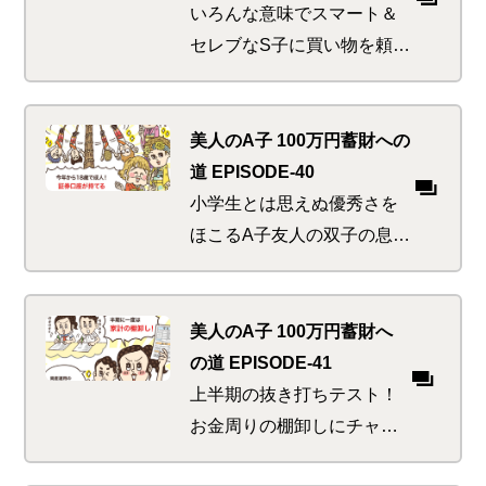
から身につけておくべき将
いろんな意味でスマート＆
来の備えがあるというの
セレブなS子に買い物を頼ま
に…
れた書生たち。出がけに執
事の爺やから必死の忠告が
あるも彼らには届かず…。
美人のA子 100万円蓄財への
期待に沿った「スマートシ
道 EPISODE-40
ョッピング」は成功するの
小学生とは思えぬ優秀さを
か！？
ほこるA子友人の双子の息子
たち。高校生のお兄さんた
ちにもその才能をうらやま
しがられているが、投資に
美人のA子 100万円蓄財へ
開眼した彼らには高校3年生
の道 EPISODE-41
がうらやましくてならな
上半期の抜き打ちテスト！
い…
お金周りの棚卸しにチャレ
ンジ。マネ活上級者を目指