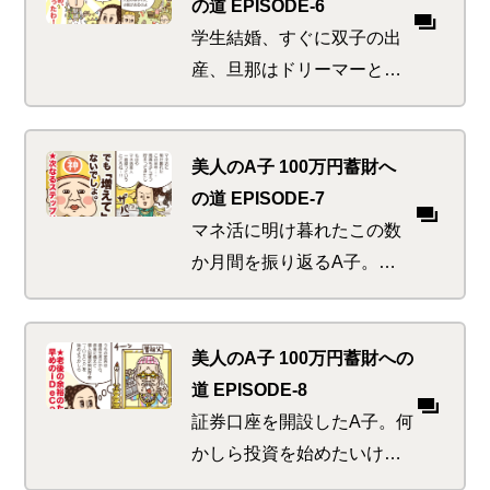
歩きにでかけて起こる悲劇
の道 EPISODE-6
とは
学生結婚、すぐに双子の出
産、旦那はドリーマーとい
う旧友を訪ねたA子。けっ
こう生活が厳しいのではな
いかとウワサだったが、ど
美人のA子 100万円蓄財へ
っこい母は強しを思い知る
の道 EPISODE-7
マネ活に明け暮れたこの数
か月間を振り返るA子。節
約や貯金にいそしみ、我な
がらなかなかのマネ活美人
を自負できると思った途端
美人のA子 100万円蓄財への
に、神から鉄槌の如きダメ
道 EPISODE-8
出しが！？
証券口座を開設したA子。何
かしら投資を始めたいけれ
ど、何から始めようか迷っ