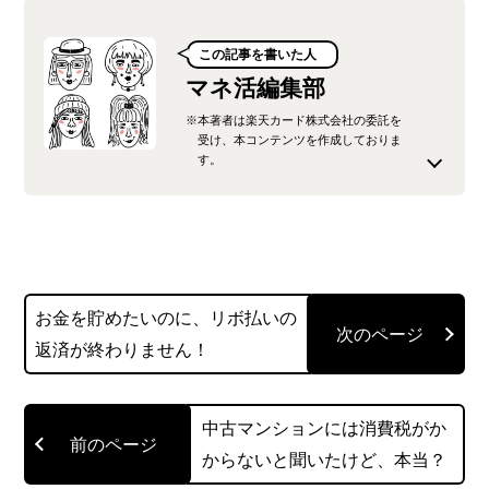
この記事を書いた人
マネ活編集部
※本著者は楽天カード株式会社の委託を
受け、本コンテンツを作成しておりま
す。
楽天カード株式会社が運営するオウンドメディ
ア、「みんなのマネ活」の公式編集チームです。
楽天カードをはじめとする楽天グループの金融サ
お金を貯めたいのに、リボ払いの
ービスに精通した社員が、最新のキャンペーン情
返済が終わりません！
報から、生活に役立つ節約術、少し難しい法律や
制度の解説まで、「お金の知っておきたい」を分
かりやすく噛み砕いてお届けします。
中古マンションには消費税がか
からないと聞いたけど、本当？
読者の皆様が、貯まったポイントで賢くお買い物