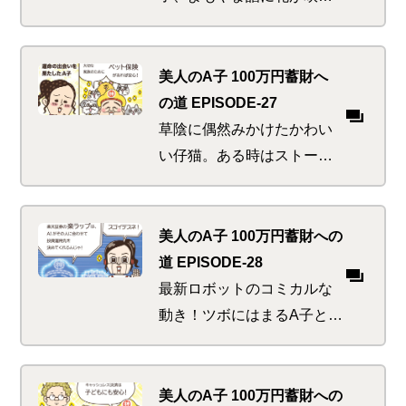
く。偶然か必然か、今回の
話題には謎の共通点が。金
賞、黄金風呂、金粉浅漬
美人のA子 100万円蓄財へ
け…。極めつけはやっぱり
の道 EPISODE-27
強烈個性のあの先輩
草陰に偶然みかけたかわい
い仔猫。ある時はストーキ
ング、またある時はボンネ
ットで日光浴、何度も出会
ううち、これはもはや運命
美人のA子 100万円蓄財への
か！と思ったそばから頭を
道 EPISODE-28
悩ます問題が…
最新ロボットのコミカルな
動き！ツボにはまるA子とK
太郎。便利で面白くてかわ
いくて、ロボの魅力にちょ
っとお金をつぎ込んでしま
美人のA子 100万円蓄財への