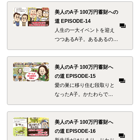
想されるため、新しい蓄財
を始めるなら今しかな
美人のA子 100万円蓄財への
い…。そんな時に一番効く
道 EPISODE-14
のはやっぱり神頼み！？
人生の一大イベントを迎え
つつあるA子。あるあるの気
苦労も何のそのと思いき
や、浴びる濃厚さのレベル
が思った以上に高かっ
美人のA子 100万円蓄財へ
た…。うまくレベルアップ
の道 EPISODE-15
してしのいで行けるの
愛の巣に移り住む段取りと
か！？
なったA子。かたわらで見
かけた、近所にお住いのス
ーパーセレブ先輩宅には怪
しげな来客がひっきりな
美人のA子 100万円蓄財へ
し。漂うのはバラと紅茶と
の道 EPISODE-16
お金の香り！？
新生活がはじまり、じわじ