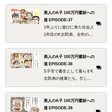
員ランクもダイアモンドま
で登りつめ「そこに山があ
美人のA子 100万円蓄財への
るから」さらなる高みを目
道 EPISODE-37
指したい欲求が。しかし本
1年ぶりに遊びに来た社会人
来の目的を忘れてはいまい
1年目のK太郎弟。去年の自
か…
分の成功体験を今年新社会
人になるかわいい後輩たち
にも、とお金にまつわる準
美人のA子 100万円蓄財への
備講座を要望してきた。集
道 EPISODE-38
まったアク強めな若人たち
S子宅で書生として暮らすK
に必要な準備とは…
太郎弟の後輩たち。忙しい
お手伝いの傍ら優雅なティ
ータイムを満喫し、すっか
りお金の勉強を忘れてしま
美人のA子 100万円蓄財への
ったか。社会人のスタート
道 EPISODE-39