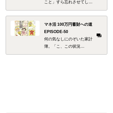
こと」すら忘れさせてしま
う、恐ろしく暑すぎる日本
の夏。サスティナブルやエ
コロジーに気を遣うSDGsな
マネ活 100万円蓄財への道
イケ女を目指していたが、
EPISODE-50
そんなことより今はアイ
何の気なしにのぞいた家計
ス…
簿。「こ、この状況
は！！」これまで経験した
あんなことやこんなこと、
マネ活に邁進し蓄財に励ん
だ日々が走馬灯のように。
感動の100万円達成となる
か…