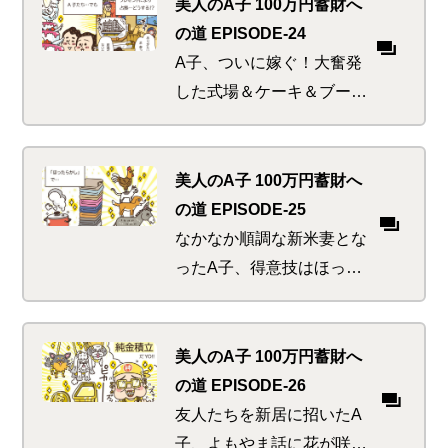
ころが次から次へと散財ピ
美人のA子 100万円蓄財へ
ンチが襲い来る。果たしてA
の道 EPISODE-24
子は無事に挙式までこぎつ
A子、ついに嫁ぐ！大奮発
けることができるのか。
した式場＆ケーキ＆ブーケ
＆ドレス…。楽しい宴は瞬
く間に進み、残った祝賀の
品によってリビングは占拠
美人のA子 100万円蓄財へ
される。
の道 EPISODE-25
なかなか順調な新米妻とな
ったA子、得意技はほった
らかしの煮込み料理と洗濯
物のタワー作り。しかし、
K太郎の嫁となったからに
美人のA子 100万円蓄財へ
は果たさねばならない責務
の道 EPISODE-26
が…
友人たちを新居に招いたA
子、よもやま話に花が咲