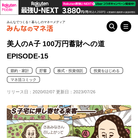
みんなでつくる！暮らしのマネーメディア
美人のA子 100万円蓄財への道
EPISODE-15
節約・家計
貯蓄
株式・投資信託
投資をはじめる
マネ活コミック
リリース日：2020/02/07 更新日：2023/07/26