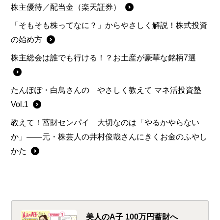
株主優待／配当金（楽天証券）
「そもそも株ってなに？」からやさしく解説！株式投資
の始め方
株主総会は誰でも行ける！？お土産が豪華な銘柄7選
たんぽぽ・白鳥さんの やさしく教えて マネ活投資塾
Vol.1
教えて！蓄財センパイ 大切なのは「やるかやらない
か」――元・株芸人の井村俊哉さんにきくお金のふやし
かた
美人のA子 100万円蓄財へ