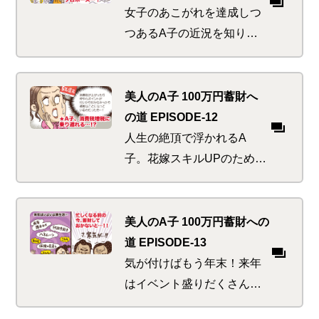
女子のあこがれを達成しつ
つあるA子の近況を知り、
友人たちはお祝いハッスル
ムード。しかし彼女らは知
っていた、金の切れ目が縁
美人のA子 100万円蓄財へ
の切れ目であることを…
の道 EPISODE-12
人生の絶頂で浮かれるA
子。花嫁スキルUPのためハ
ッスルするも何か重要なこ
とを忘れている気が…。マ
ネ活美人にあってはならぬ
美人のA子 100万円蓄財への
税にまつわるお得の乗り遅
道 EPISODE-13
れピンチ！
気が付けばもう年末！来年
はイベント盛りだくさんで
目の回るような忙しさが予