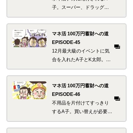
子。スーパー、ドラッグス
トア、コンビニ、カフェ…
とお買い物を次々こなした
ところで、泳がせ「ポイ
マネ活 100万円蓄財への道
損」捜査をされていたこと
EPISODE-45
に気が付く。もっと早く言
12月最大級のイベントに気
ってよ~…
合を入れたA子とK太郎。豪
華に、そしてベタに楽しむ
夜の支払いはいつもよりち
ょっぴり背伸びした負担額
マネ活 100万円蓄財への道
に。しかしポイント沼には
EPISODE-46
まっている人間が考えるこ
不用品を片付けてすっきり
とは別ベクトルで…
するA子。買い替えが必要な
ものはお得にフリマアプリ
からゲットして賢く節約…