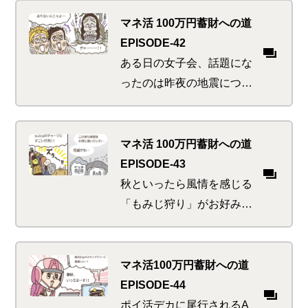
し、神の最近のイチオシ・
テクを実践しようと張り切
マネ活 100万円蓄財への道
る二人。これぞお得の雨あ
EPISODE-42
られか
ある日の女子会、話題にな
ったのは昨夜の地震につい
て。しっかり者の友人たち
はみな防災グッズの準備に
余念なしだが、それだけで
マネ活 100万円蓄財への道
は不十分だと、飛び入り参
EPISODE-43
加のあの人が言いだし…
秋といったら風情を感じる
「もみじ狩り」がお好みな
二人。ただし考えることは
世間様も同様。行楽地への
行き帰りときたら、何だっ
マネ活100万円蓄財への道
てこんなに混み合うのか。
EPISODE-44
あ、チャージ忘れてた…
ポイ活デカに尾行されるA