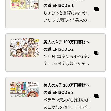
の道 EPISODE-1
ちょびっと意識は高いが、
いたって庶民の「美人のA
子」がマネ活に目覚めるま
での『始まりの物語』。見
栄と涙と神と日焼けのショ
美人のA子 100万円蓄財へ
ートストーリーはコチラ
の道 EPISODE-2
ひと月に1度ならずや2度3
度、いや4度も襲いかかっ
た「ウエディング・ハリケ
ーン」。お年頃の美人たち
にはいつでも起こりうる危
美人のA子 100万円蓄財へ
機の乗り切り方とは
の道 EPISODE-3
ベテラン美人の別荘購入に
あこがれを抱き、アドバイ