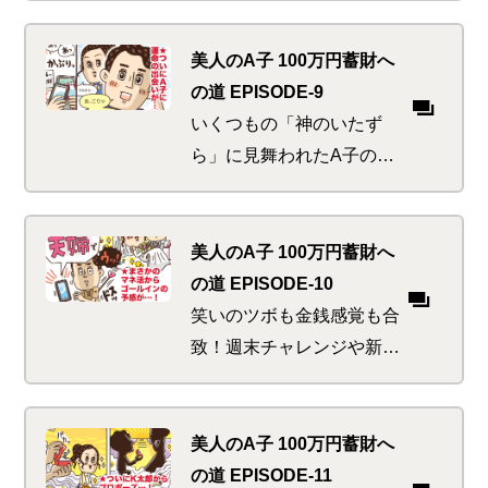
ていると、先日帰ってきた
実家の光景や家族との思い
美人のA子 100万円蓄財へ
出が…干し芋・濃い血・ひ
の道 EPISODE-9
いじいちゃん…
いくつもの「神のいたず
ら」に見舞われたA子の
夏。先輩美人S子や自分の
身に迫るピンチや心温まる
出会いと奇遇な共通点の
美人のA子 100万円蓄財へ
数々。これは偶然か、必然
の道 EPISODE-10
か！？
笑いのツボも金銭感覚も合
致！週末チャレンジや新ネ
タ公開も同じ価値観！なか
なかの優良物件をみごと仕
留めたA子の行き先はいか
美人のA子 100万円蓄財へ
に
の道 EPISODE-11