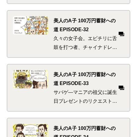
子。チームを愛するあまり身
近なものをそのデザインで染
め上げたい欲求に駆られる。
美人のA子 100万円蓄財への
ただしファン以外への無理強
道 EPISODE-32
いはご法度！どうせやるなら
久々の女子会。エビチリに舌
もっとプライベートなアレ
鼓を打つ者、チャイナドレス
を…
愛好家、三国志ファン、ジャ
ッキーLOVEなど、中華のイ
メージは人それぞれ。しかし
美人のA子 100万円蓄財への
全員が感じていた、そこはか
道 EPISODE-33
となく漂う中華マネーの潮流
サバゲ―マニアの祖父に誕生
とそれに乗っかりたいお互い
日プレゼントのリクエストを
の様子を…
聞くことにしたA子。案の定
素人には縁遠いコアグッズを
所望され、かつ知らぬ間に異
美人のA子 100万円蓄財への
国に移住していた事実も判
道 EPISODE-34