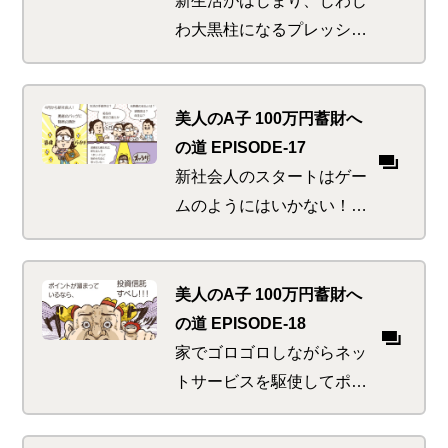
わ大黒柱になるプレッシャ
ーが彼にのしかかってく
る。そんな中、自転車で間
一髪！や、ゴルフで危機一
美人のA子 100万円蓄財へ
髪！など度重なるピンチに
の道 EPISODE-17
遭遇！？
新社会人のスタートはゲー
ムのようにはいかない！給
与口座に家賃、光熱費、は
たまた年金までもスマート
に準備してこそ真のフレッ
美人のA子 100万円蓄財へ
シャーズ勇者となる。
の道 EPISODE-18
家でゴロゴロしながらネッ
トサービスを駆使してポイ
ントを貯めまくるA子。そ
のポイントを使って蓄財し