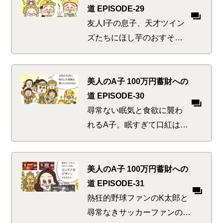
い「あ、神に怒られる！」
道 EPISODE-29
と思った刹那…
友人I子の息子、天才ツイン
ズたちにほし芋のおすそ分
け。なんと彼ら、お小遣い
をあげようとお財布を開く
も断ってくるというウワ
美人のA子 100万円蓄財への
サ。駄菓子屋にまっしぐら
道 EPISODE-30
だったA子にはにわかには信
尋常ない眠気と食欲に襲わ
じられず…
れるA子。眠すぎて口紅はは
みだし、食欲がありすぎて
回転ずしから浜焼きへのハ
シゴ。これは普通じゃない
美人のA子 100万円蓄財への
わね、と思った刹那 いきな
道 EPISODE-31
りの「おえっぷ」。A子はど
熱狂的野球ファンのK太郎と
うなってしまうのか…
尋常なきサッカーファンのA