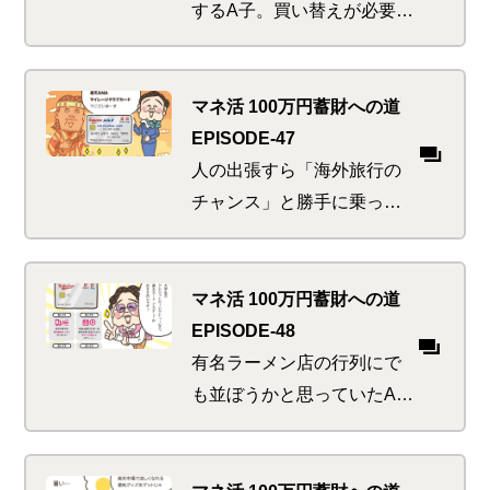
とは別ベクトルで…
するA子。買い替えが必要な
ものはお得にフリマアプリ
からゲットして賢く節約…
のつもりがアレもコレも欲
マネ活 100万円蓄財への道
しくなっちゃう！あ、猫ち
EPISODE-47
ゃんが障子をやぶったわ、
人の出張すら「海外旅行の
これも買い替え…
チャンス」と勝手に乗っか
り根性を丸出しにしてしま
うA子。海外にいろんな意味
で縁深いI子は、逆にコスト
マネ活 100万円蓄財への道
に鋭敏すぎる。そんな彼ら
EPISODE-48
を一度に魅了するおトクの
有名ラーメン店の行列にで
正体とは…
も並ぼうかと思っていたA
子。友人からの急なSOSに
フットワーク軽く対応（暇
だから）したところ、そこ