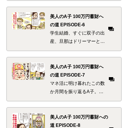
子。大いに満喫の後、実は
裏本命とも言える屋台食べ
美人のA子 100万円蓄財へ
歩きにでかけて起こる悲劇
の道 EPISODE-6
とは
学生結婚、すぐに双子の出
産、旦那はドリーマーとい
う旧友を訪ねたA子。けっ
こう生活が厳しいのではな
いかとウワサだったが、ど
美人のA子 100万円蓄財へ
っこい母は強しを思い知る
の道 EPISODE-7
マネ活に明け暮れたこの数
か月間を振り返るA子。節
約や貯金にいそしみ、我な
がらなかなかのマネ活美人
を自負できると思った途端
美人のA子 100万円蓄財への
に、神から鉄槌の如きダメ
道 EPISODE-8