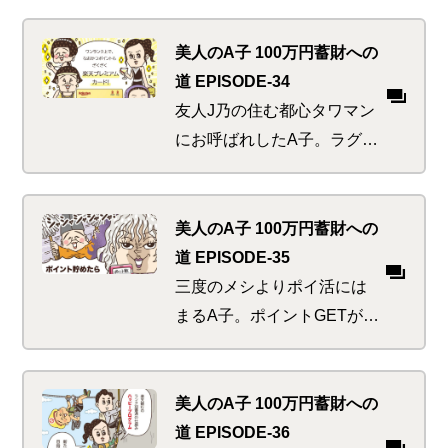
素人には縁遠いコアグッズを
所望され、かつ知らぬ間に異
美人のA子 100万円蓄財への
国に移住していた事実も判
道 EPISODE-34
明。祖母のナイス助け舟があ
友人J乃の住む都心タワマン
るも、海外への送金などした
にお呼ばれしたA子。ラグジ
こともなく…
ュアリーな生活を垣間見る
が、うらやましがってるばか
りではいられない！真のセレ
美人のA子 100万円蓄財への
ブはワンランク上＆ワンラン
道 EPISODE-35
クお得なものを上手に使って
三度のメシよりポイ活には
いるのだ。技を盗むチャンス
まるA子。ポイントGETが生
到来！
活の中心になり、その内
「ポイントを貯め込むこ
と」自体に没頭！何かにと
美人のA子 100万円蓄財への
り憑かれてしまったの
道 EPISODE-36