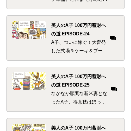
だかいがあったわ！と式場
だけはケチらず大奮発。と
ころが次から次へと散財ピ
美人のA子 100万円蓄財へ
ンチが襲い来る。果たしてA
の道 EPISODE-24
子は無事に挙式までこぎつ
A子、ついに嫁ぐ！大奮発
けることができるのか。
した式場＆ケーキ＆ブーケ
＆ドレス…。楽しい宴は瞬
く間に進み、残った祝賀の
品によってリビングは占拠
美人のA子 100万円蓄財へ
される。
の道 EPISODE-25
なかなか順調な新米妻とな
ったA子、得意技はほった
らかしの煮込み料理と洗濯
物のタワー作り。しかし、
K太郎の嫁となったからに
美人のA子 100万円蓄財へ