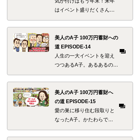
気が付けばもう年末！来年
はイベント盛りだくさんで
目の回るような忙しさが予
想されるため、新しい蓄財
を始めるなら今しかな
美人のA子 100万円蓄財への
い…。そんな時に一番効く
道 EPISODE-14
のはやっぱり神頼み！？
人生の一大イベントを迎え
つつあるA子。あるあるの気
苦労も何のそのと思いき
や、浴びる濃厚さのレベル
が思った以上に高かっ
美人のA子 100万円蓄財へ
た…。うまくレベルアップ
の道 EPISODE-15
してしのいで行けるの
愛の巣に移り住む段取りと
か！？
なったA子。かたわらで見
かけた、近所にお住いのス
ーパーセレブ先輩宅には怪