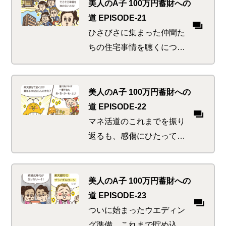
正解できないようではマネ
美人のA子 100万円蓄財への
活道失格であります。いま
道 EPISODE-21
すぐ始めるべき楽ちんすぎ
ひさびさに集まった仲間た
る方法とは？
ちの住宅事情を聴くにつ
れ、マイホームの夢が広が
るA子。いかしたマンショ
ン、ステキな戸建て～妄想
美人のA子 100万円蓄財への
を広げる楽しい時間。先立
道 EPISODE-22
つもののアテを除けば…
マネ活道のこれまでを振り
返るも、感傷にひたってい
る場合ではないA子。まだマ
ネ活美人進化の途中、精進
せねば！！焦りに駆られる
美人のA子 100万円蓄財への
中「たまには運試しでもす
道 EPISODE-23
ればいいじゃん～」と誘惑
ついに始まったウエディン
の声が…
グ準備。これまで貯め込ん