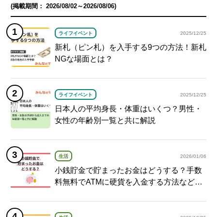
(掲載期間： 2026/08/02～2026/08/06)
ライフイベント
2025/12/25
新札（ピン札）を入手する9つの方法！新札
NGな場面とは？
ライフイベント
2025/12/25
日本人の平均身長・体重はいくつ？男性・
女性の年齢別一覧と共に解説
生活
2026/01/06
小銭貯金で貯まったお金はどうする？手数
料無料でATMに硬貨を入金する方法など紹
介