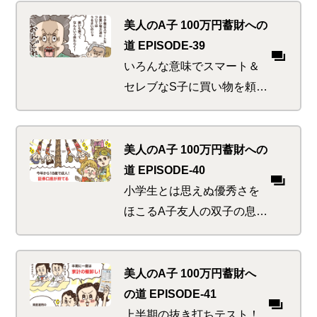
ータイムを満喫し、すっか
りお金の勉強を忘れてしま
美人のA子 100万円蓄財への
ったか。社会人のスタート
道 EPISODE-39
から身につけておくべき将
いろんな意味でスマート＆
来の備えがあるというの
セレブなS子に買い物を頼ま
に…
れた書生たち。出がけに執
事の爺やから必死の忠告が
あるも彼らには届かず…。
美人のA子 100万円蓄財への
期待に沿った「スマートシ
道 EPISODE-40
ョッピング」は成功するの
小学生とは思えぬ優秀さを
か！？
ほこるA子友人の双子の息子
たち。高校生のお兄さんた
ちにもその才能をうらやま
しがられているが、投資に
美人のA子 100万円蓄財へ
開眼した彼らには高校3年生
の道 EPISODE-41
がうらやましくてならな
上半期の抜き打ちテスト！