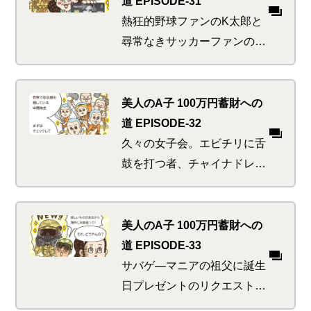
道 EPISODE-31
りの「おえっぷ」。A子はど
熱狂的野球ファンのK太郎と
うなってしまうのか…
尋常なきサッカーファンのA
子。チームを愛するあまり身
近なものをそのデザインで染
め上げたい欲求に駆られる。
美人のA子 100万円蓄財への
ただしファン以外への無理強
道 EPISODE-32
いはご法度！どうせやるなら
久々の女子会。エビチリに舌
もっとプライベートなアレ
鼓を打つ者、チャイナドレス
を…
愛好家、三国志ファン、ジャ
ッキーLOVEなど、中華のイ
メージは人それぞれ。しかし
美人のA子 100万円蓄財への
全員が感じていた、そこはか
道 EPISODE-33
となく漂う中華マネーの潮流
サバゲ―マニアの祖父に誕生
とそれに乗っかりたいお互い
日プレゼントのリクエストを
の様子を…
聞くことにしたA子。案の定