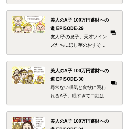
太郎。便利で面白くてかわ
いくて、ロボの魅力にちょ
っとお金をつぎ込んでしま
美人のA子 100万円蓄財への
い「あ、神に怒られる！」
道 EPISODE-29
と思った刹那…
友人I子の息子、天才ツイン
ズたちにほし芋のおすそ分
け。なんと彼ら、お小遣い
をあげようとお財布を開く
も断ってくるというウワ
美人のA子 100万円蓄財への
サ。駄菓子屋にまっしぐら
道 EPISODE-30
だったA子にはにわかには信
尋常ない眠気と食欲に襲わ
じられず…
れるA子。眠すぎて口紅はは
みだし、食欲がありすぎて
回転ずしから浜焼きへのハ
シゴ。これは普通じゃない
美人のA子 100万円蓄財への
わね、と思った刹那 いきな