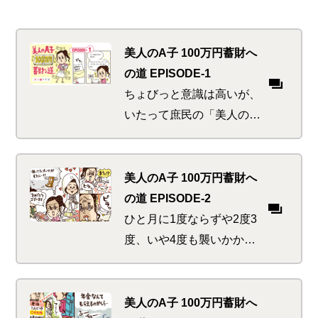
美人のA子 100万円蓄財へ
の道 EPISODE-1
ちょびっと意識は高いが、
いたって庶民の「美人のA
子」がマネ活に目覚めるま
での『始まりの物語』。見
栄と涙と神と日焼けのショ
美人のA子 100万円蓄財へ
ートストーリーはコチラ
の道 EPISODE-2
ひと月に1度ならずや2度3
度、いや4度も襲いかかっ
た「ウエディング・ハリケ
ーン」。お年頃の美人たち
にはいつでも起こりうる危
美人のA子 100万円蓄財へ