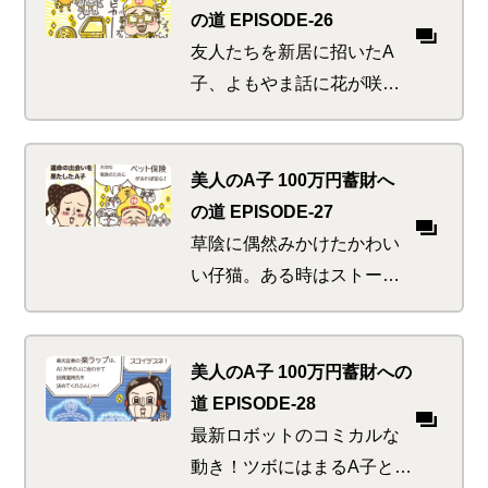
は果たさねばならない責務
の道 EPISODE-26
が…
友人たちを新居に招いたA
子、よもやま話に花が咲
く。偶然か必然か、今回の
話題には謎の共通点が。金
賞、黄金風呂、金粉浅漬
美人のA子 100万円蓄財へ
け…。極めつけはやっぱり
の道 EPISODE-27
強烈個性のあの先輩
草陰に偶然みかけたかわい
い仔猫。ある時はストーキ
ング、またある時はボンネ
ットで日光浴、何度も出会
ううち、これはもはや運命
美人のA子 100万円蓄財への
か！と思ったそばから頭を
道 EPISODE-28
悩ます問題が…
最新ロボットのコミカルな
動き！ツボにはまるA子とK