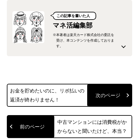
この記事を書いた人
マネ活編集部
※本著者は楽天カード株式会社の委託を
受け、本コンテンツを作成しておりま
す。
楽天カード株式会社が運営するオウンドメディ
ア、「みんなのマネ活」の公式編集チームです。
楽天カードをはじめとする楽天グループの金融サ
お金を貯めたいのに、リボ払いの
ービスに精通した社員が、最新のキャンペーン情
返済が終わりません！
報から、生活に役立つ節約術、少し難しい法律や
制度の解説まで、「お金の知っておきたい」を分
かりやすく噛み砕いてお届けします。
中古マンションには消費税がか
からないと聞いたけど、本当？
読者の皆様が、貯まったポイントで賢くお買い物