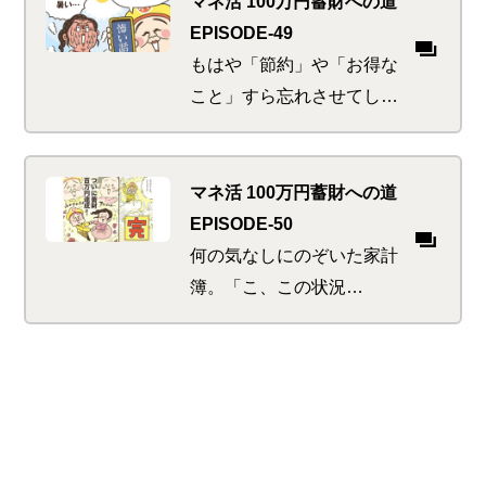
マネ活 100万円蓄財への道
には新生活のすべり出しに
EPISODE-49
しくじった人々の列が…
もはや「節約」や「お得な
こと」すら忘れさせてしま
う、恐ろしく暑すぎる日本
の夏。サスティナブルやエ
コロジーに気を遣うSDGsな
マネ活 100万円蓄財への道
イケ女を目指していたが、
EPISODE-50
そんなことより今はアイ
何の気なしにのぞいた家計
ス…
簿。「こ、この状況
は！！」これまで経験した
あんなことやこんなこと、
マネ活に邁進し蓄財に励ん
だ日々が走馬灯のように。
感動の100万円達成となる
か…