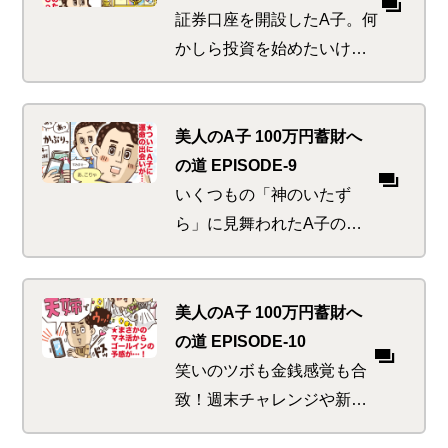
出しが！？
証券口座を開設したA子。何
かしら投資を始めたいけれ
ど、何から始めようか迷っ
ていると、先日帰ってきた
実家の光景や家族との思い
美人のA子 100万円蓄財へ
出が…干し芋・濃い血・ひ
の道 EPISODE-9
いじいちゃん…
いくつもの「神のいたず
ら」に見舞われたA子の
夏。先輩美人S子や自分の
身に迫るピンチや心温まる
出会いと奇遇な共通点の
美人のA子 100万円蓄財へ
数々。これは偶然か、必然
の道 EPISODE-10
か！？
笑いのツボも金銭感覚も合
致！週末チャレンジや新ネ
タ公開も同じ価値観！なか