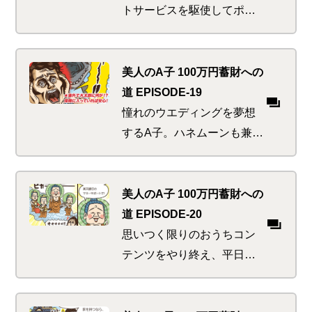
トサービスを駆使してポイ
ントを貯めまくるA子。そ
のポイントを使って蓄財し
なきゃもったいない！たる
美人のA子 100万円蓄財への
んでいたのはマネ活感度か
道 EPISODE-19
お腹の肉か！？
憧れのウエディングを夢想
するA子。ハネムーンも兼ね
て一石二鳥なのはやっぱり
ハワイ。ハワイといえば巨
大サメ。巨大サメといえば
美人のA子 100万円蓄財への
はく製。はく製といえば迫
道 EPISODE-20
りくる夫婦の危機！？
思いつく限りのおうちコン
テンツをやり終え、平日の
昼間からゴロゴロ～のA子。
お金まわりの管理クイズに