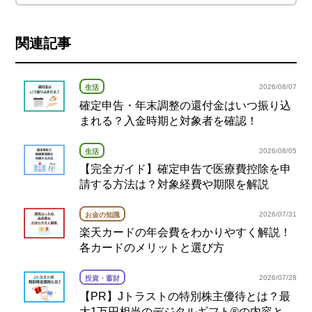
関連記事
2026/08/07
生活
確定申告・年末調整の還付金はいつ振り込
まれる？入金時期と対象者を確認！
2026/08/05
生活
【完全ガイド】確定申告で医療費控除を申
請する方法は？対象経費や期限を解説
2026/07/31
お金の知識
楽天カードの年会費をわかりやすく解説！
各カードのメリットと選び方
2026/07/28
投資・蓄財
【PR】Jトラストの特別株主優待とは？最
大1万円相当のデジタルギフト®の内容と注