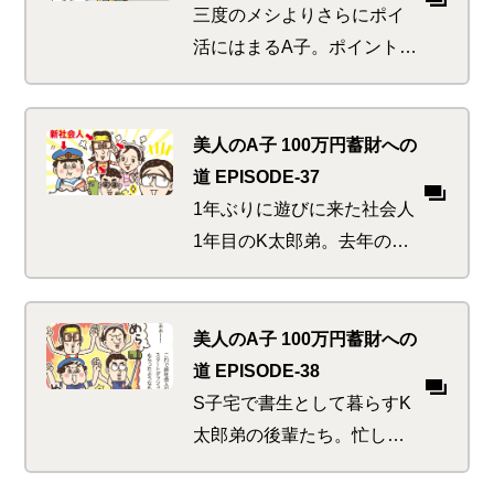
か！？ポイントでお得に投
三度のメシよりさらにポイ
資する方法を以前学んだは
活にはまるA子。ポイント
ずなのに…
GETのために楽天市場の会
員ランクもダイアモンドま
で登りつめ「そこに山があ
美人のA子 100万円蓄財への
るから」さらなる高みを目
道 EPISODE-37
指したい欲求が。しかし本
1年ぶりに遊びに来た社会人
来の目的を忘れてはいまい
1年目のK太郎弟。去年の自
か…
分の成功体験を今年新社会
人になるかわいい後輩たち
にも、とお金にまつわる準
美人のA子 100万円蓄財への
備講座を要望してきた。集
道 EPISODE-38
まったアク強めな若人たち
S子宅で書生として暮らすK
に必要な準備とは…
太郎弟の後輩たち。忙しい
お手伝いの傍ら優雅なティ