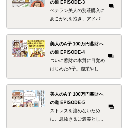
機の乗り切り方とは
の道 EPISODE-3
ベテラン美人の別荘購入に
あこがれを抱き、アドバイ
スをもらいたいA子。野を
超え山を越え行く先々で見
かける現代日本の長寿トレ
美人のA子 100万円蓄財へ
ンドにおののきと不安を感
の道 EPISODE-4
じ始める
ついに蓄財の本質に目覚め
はじめたA子。虚栄やしが
らみから解放されると同時
に、超お得な無限ループへ
の糸口をつかめるのか、つ
美人のA子 100万円蓄財へ
かめないのか！！
の道 EPISODE-5
ストレスを溜めないため
に、息抜き＆ご褒美として
中国を旅することにしたA