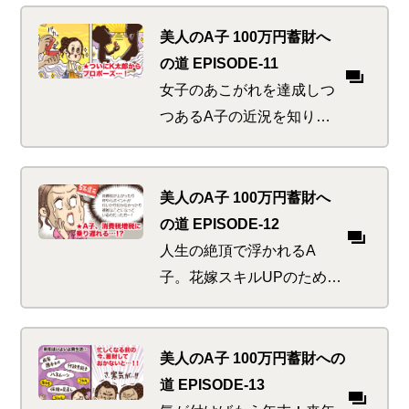
なかの優良物件をみごと仕
留めたA子の行き先はいか
美人のA子 100万円蓄財へ
に
の道 EPISODE-11
女子のあこがれを達成しつ
つあるA子の近況を知り、
友人たちはお祝いハッスル
ムード。しかし彼女らは知
っていた、金の切れ目が縁
美人のA子 100万円蓄財へ
の切れ目であることを…
の道 EPISODE-12
人生の絶頂で浮かれるA
子。花嫁スキルUPのためハ
ッスルするも何か重要なこ
とを忘れている気が…。マ
ネ活美人にあってはならぬ
美人のA子 100万円蓄財への
税にまつわるお得の乗り遅
道 EPISODE-13
れピンチ！