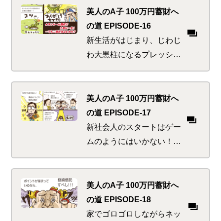
しげな来客がひっきりな
美人のA子 100万円蓄財へ
し。漂うのはバラと紅茶と
の道 EPISODE-16
お金の香り！？
新生活がはじまり、じわじ
わ大黒柱になるプレッシャ
ーが彼にのしかかってく
る。そんな中、自転車で間
一髪！や、ゴルフで危機一
美人のA子 100万円蓄財へ
髪！など度重なるピンチに
の道 EPISODE-17
遭遇！？
新社会人のスタートはゲー
ムのようにはいかない！給
与口座に家賃、光熱費、は
たまた年金までもスマート
に準備してこそ真のフレッ
美人のA子 100万円蓄財へ
シャーズ勇者となる。
の道 EPISODE-18
家でゴロゴロしながらネッ