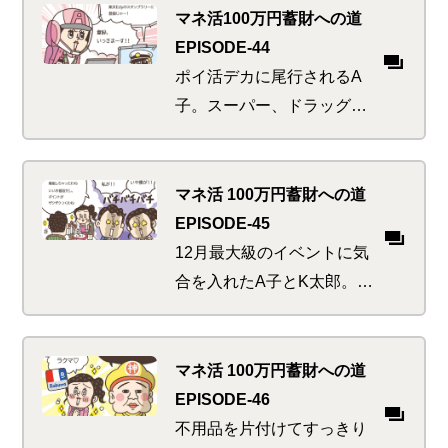
行き帰りときたら、何だっ
マネ活100万円蓄財への道
てこんなに混み合うのか。
EPISODE-44
あ、チャージ忘れてた…
ポイ活デカに尾行されるA
子。スーパー、ドラッグス
トア、コンビニ、カフェ…
とお買い物を次々こなした
ところで、泳がせ「ポイ
マネ活 100万円蓄財への道
損」捜査をされていたこと
EPISODE-45
に気が付く。もっと早く言
12月最大級のイベントに気
ってよ~…
合を入れたA子とK太郎。豪
華に、そしてベタに楽しむ
夜の支払いはいつもよりち
ょっぴり背伸びした負担額
マネ活 100万円蓄財への道
に。しかしポイント沼には
EPISODE-46
まっている人間が考えるこ
不用品を片付けてすっきり