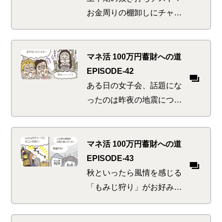
い…
お金周りの棚卸しにチャレ
ンジ。マネ活上級者を目指
し、神の最近のイチオシ・
テクを実践しようと張り切
マネ活 100万円蓄財への道
る二人。これぞお得の雨あ
EPISODE-42
られか
ある日の女子会、話題にな
ったのは昨夜の地震につい
て。しっかり者の友人たち
はみな防災グッズの準備に
余念なしだが、それだけで
マネ活 100万円蓄財への道
は不十分だと、飛び入り参
EPISODE-43
加のあの人が言いだし…
秋といったら風情を感じる
「もみじ狩り」がお好みな
二人。ただし考えることは
世間様も同様。行楽地への