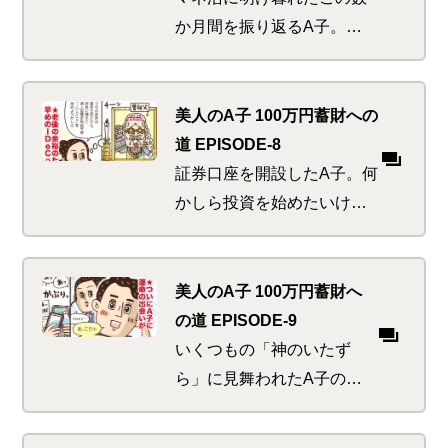
か月間を振り返るA子。節
約や貯金にいそしみ、我な
がらなかなかのマネ活美人
を自負できると思った途端
美人のA子 100万円蓄財への
に、神から鉄槌の如きダメ
道 EPISODE-8
出しが！？
証券口座を開設したA子。何
かしら投資を始めたいけれ
ど、何から始めようか迷っ
ていると、先日帰ってきた
実家の光景や家族との思い
美人のA子 100万円蓄財へ
出が…干し芋・濃い血・ひ
の道 EPISODE-9
いじいちゃん…
いくつもの「神のいたず
ら」に見舞われたA子の
夏。先輩美人S子や自分の
身に迫るピンチや心温まる