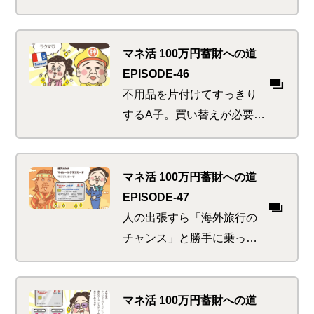
華に、そしてベタに楽しむ
夜の支払いはいつもよりち
ょっぴり背伸びした負担額
マネ活 100万円蓄財への道
に。しかしポイント沼には
EPISODE-46
まっている人間が考えるこ
不用品を片付けてすっきり
とは別ベクトルで…
するA子。買い替えが必要な
ものはお得にフリマアプリ
からゲットして賢く節約…
のつもりがアレもコレも欲
マネ活 100万円蓄財への道
しくなっちゃう！あ、猫ち
EPISODE-47
ゃんが障子をやぶったわ、
人の出張すら「海外旅行の
これも買い替え…
チャンス」と勝手に乗っか
り根性を丸出しにしてしま
うA子。海外にいろんな意味
で縁深いI子は、逆にコスト
マネ活 100万円蓄財への道