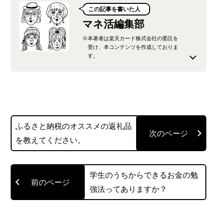
この記事を書いた人
マネ活編集部
※本著者は楽天カード株式会社の委託を
受け、本コンテンツを作成しておりま
す。
楽天カード株式会社が運営するオウンドメディ
ア、「みんなのマネ活」の公式編集チームです。
楽天カードをはじめとする楽天グループの金融サ
ふるさと納税のオススメの返礼品
ービスに精通した社員が、最新のキャンペーン情
を教えてください。
報から、生活に役立つ節約術、少し難しい法律や
制度の解説まで、「お金の知っておきたい」を分
かりやすく噛み砕いてお届けします。
学生のうちからできるお金の勉
強法ってありますか？
読者の皆様が、貯まったポイントで賢くお買い物
を楽しみ、将来にわたって安心できるマネーリテ