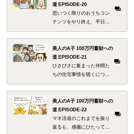
はく製。はく製といえば迫
道 EPISODE-20
りくる夫婦の危機！？
思いつく限りのおうちコン
テンツをやり終え、平日の
昼間からゴロゴロ～のA子。
お金まわりの管理クイズに
正解できないようではマネ
美人のA子 100万円蓄財への
活道失格であります。いま
道 EPISODE-21
すぐ始めるべき楽ちんすぎ
ひさびさに集まった仲間た
る方法とは？
ちの住宅事情を聴くにつ
れ、マイホームの夢が広が
るA子。いかしたマンショ
ン、ステキな戸建て～妄想
美人のA子 100万円蓄財への
を広げる楽しい時間。先立
道 EPISODE-22
つもののアテを除けば…
マネ活道のこれまでを振り
返るも、感傷にひたってい