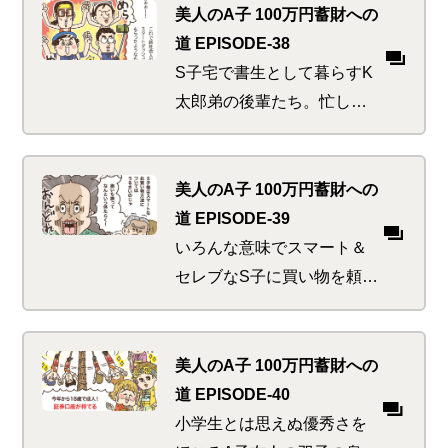
にも、とお金にまつわる準
美人のA子 100万円蓄財への
備講座を要望してきた。集
道 EPISODE-38
まったアク強めな若人たち
S子宅で書生として暮らすK
に必要な準備とは…
太郎弟の後輩たち。忙しい
お手伝いの傍ら優雅なティ
ータイムを満喫し、すっか
りお金の勉強を忘れてしま
美人のA子 100万円蓄財への
ったか。社会人のスタート
道 EPISODE-39
から身につけておくべき将
いろんな意味でスマート＆
来の備えがあるというの
セレブなS子に買い物を頼ま
に…
れた書生たち。出がけに執
事の爺やから必死の忠告が
あるも彼らには届かず…。
美人のA子 100万円蓄財への
期待に沿った「スマートシ
道 EPISODE-40
ョッピング」は成功するの
小学生とは思えぬ優秀さを