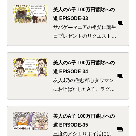
メージは人それぞれ。しかし
美人のA子 100万円蓄財への
全員が感じていた、そこはか
道 EPISODE-33
となく漂う中華マネーの潮流
サバゲ―マニアの祖父に誕生
とそれに乗っかりたいお互い
日プレゼントのリクエストを
の様子を…
聞くことにしたA子。案の定
素人には縁遠いコアグッズを
所望され、かつ知らぬ間に異
美人のA子 100万円蓄財への
国に移住していた事実も判
道 EPISODE-34
明。祖母のナイス助け舟があ
友人J乃の住む都心タワマン
るも、海外への送金などした
にお呼ばれしたA子。ラグジ
こともなく…
ュアリーな生活を垣間見る
が、うらやましがってるばか
りではいられない！真のセレ
美人のA子 100万円蓄財への
ブはワンランク上＆ワンラン
道 EPISODE-35
クお得なものを上手に使って
三度のメシよりポイ活には