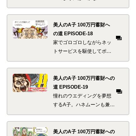
与口座に家賃、光熱費、は
たまた年金までもスマート
に準備してこそ真のフレッ
美人のA子 100万円蓄財へ
シャーズ勇者となる。
の道 EPISODE-18
家でゴロゴロしながらネッ
トサービスを駆使してポイ
ントを貯めまくるA子。そ
のポイントを使って蓄財し
なきゃもったいない！たる
美人のA子 100万円蓄財への
んでいたのはマネ活感度か
道 EPISODE-19
お腹の肉か！？
憧れのウエディングを夢想
するA子。ハネムーンも兼ね
て一石二鳥なのはやっぱり
ハワイ。ハワイといえば巨
大サメ。巨大サメといえば
美人のA子 100万円蓄財への