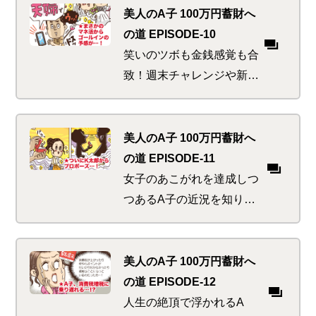
出会いと奇遇な共通点の
美人のA子 100万円蓄財へ
数々。これは偶然か、必然
の道 EPISODE-10
か！？
笑いのツボも金銭感覚も合
致！週末チャレンジや新ネ
タ公開も同じ価値観！なか
なかの優良物件をみごと仕
留めたA子の行き先はいか
美人のA子 100万円蓄財へ
に
の道 EPISODE-11
女子のあこがれを達成しつ
つあるA子の近況を知り、
友人たちはお祝いハッスル
ムード。しかし彼女らは知
っていた、金の切れ目が縁
美人のA子 100万円蓄財へ
の切れ目であることを…
の道 EPISODE-12
人生の絶頂で浮かれるA