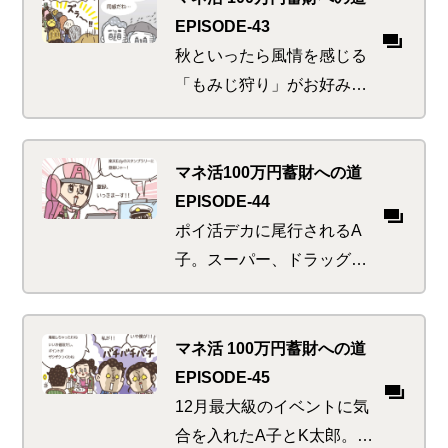
は不十分だと、飛び入り参
EPISODE-43
加のあの人が言いだし…
秋といったら風情を感じる
「もみじ狩り」がお好みな
二人。ただし考えることは
世間様も同様。行楽地への
行き帰りときたら、何だっ
マネ活100万円蓄財への道
てこんなに混み合うのか。
EPISODE-44
あ、チャージ忘れてた…
ポイ活デカに尾行されるA
子。スーパー、ドラッグス
トア、コンビニ、カフェ…
とお買い物を次々こなした
ところで、泳がせ「ポイ
マネ活 100万円蓄財への道
損」捜査をされていたこと
EPISODE-45
に気が付く。もっと早く言
12月最大級のイベントに気
ってよ~…
合を入れたA子とK太郎。豪