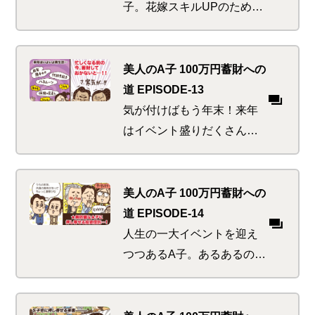
子。花嫁スキルUPのためハ
ッスルするも何か重要なこ
とを忘れている気が…。マ
ネ活美人にあってはならぬ
美人のA子 100万円蓄財への
税にまつわるお得の乗り遅
道 EPISODE-13
れピンチ！
気が付けばもう年末！来年
はイベント盛りだくさんで
目の回るような忙しさが予
想されるため、新しい蓄財
を始めるなら今しかな
美人のA子 100万円蓄財への
い…。そんな時に一番効く
道 EPISODE-14
のはやっぱり神頼み！？
人生の一大イベントを迎え
つつあるA子。あるあるの気
苦労も何のそのと思いき
や、浴びる濃厚さのレベル