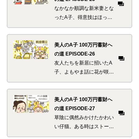
なかなか順調な新米妻とな
ったA子、得意技はほった
らかしの煮込み料理と洗濯
物のタワー作り。しかし、
K太郎の嫁となったからに
美人のA子 100万円蓄財へ
は果たさねばならない責務
の道 EPISODE-26
が…
友人たちを新居に招いたA
子、よもやま話に花が咲
く。偶然か必然か、今回の
話題には謎の共通点が。金
賞、黄金風呂、金粉浅漬
美人のA子 100万円蓄財へ
け…。極めつけはやっぱり
の道 EPISODE-27
強烈個性のあの先輩
草陰に偶然みかけたかわい
い仔猫。ある時はストーキ
ング、またある時はボンネ