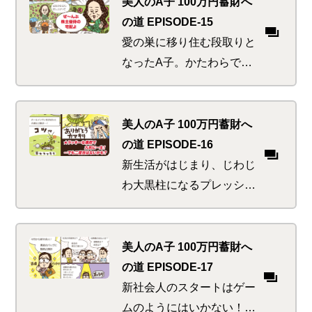
が思った以上に高かっ
美人のA子 100万円蓄財へ
た…。うまくレベルアップ
の道 EPISODE-15
してしのいで行けるの
愛の巣に移り住む段取りと
か！？
なったA子。かたわらで見
かけた、近所にお住いのス
ーパーセレブ先輩宅には怪
しげな来客がひっきりな
美人のA子 100万円蓄財へ
し。漂うのはバラと紅茶と
の道 EPISODE-16
お金の香り！？
新生活がはじまり、じわじ
わ大黒柱になるプレッシャ
ーが彼にのしかかってく
る。そんな中、自転車で間
一髪！や、ゴルフで危機一
美人のA子 100万円蓄財へ
髪！など度重なるピンチに
の道 EPISODE-17
遭遇！？
新社会人のスタートはゲー
ムのようにはいかない！給