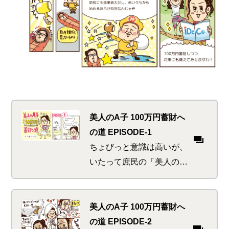
美人のA子 100万円蓄財へ
の道 EPISODE-1
ちょびっと意識は高いが、
いたって庶民の「美人のA
子」がマネ活に目覚めるま
での『始まりの物語』。見
栄と涙と神と日焼けのショ
美人のA子 100万円蓄財へ
ートストーリーはコチラ
の道 EPISODE-2