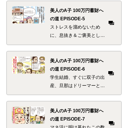
に、超お得な無限ループへ
の糸口をつかめるのか、つ
美人のA子 100万円蓄財へ
かめないのか！！
の道 EPISODE-5
ストレスを溜めないため
に、息抜き＆ご褒美として
中国を旅することにしたA
子。大いに満喫の後、実は
裏本命とも言える屋台食べ
美人のA子 100万円蓄財へ
歩きにでかけて起こる悲劇
の道 EPISODE-6
とは
学生結婚、すぐに双子の出
産、旦那はドリーマーとい
う旧友を訪ねたA子。けっ
こう生活が厳しいのではな
いかとウワサだったが、ど
美人のA子 100万円蓄財へ
っこい母は強しを思い知る
の道 EPISODE-7
マネ活に明け暮れたこの数