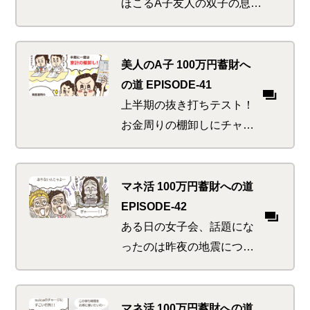
か！？
ほこるA子友人の双子の息子
たち。高校生のお兄さんた
ちにもその才能をうらやま
しがられているが、投資に
美人のA子 100万円蓄財へ
開眼した彼らには高校3年生
の道 EPISODE-41
がうらやましくてならな
上半期の抜き打ちテスト！
い…
お金周りの棚卸しにチャレ
ンジ。マネ活上級者を目指
し、神の最近のイチオシ・
テクを実践しようと張り切
マネ活 100万円蓄財への道
る二人。これぞお得の雨あ
EPISODE-42
られか
ある日の女子会、話題にな
ったのは昨夜の地震につい
て。しっかり者の友人たち
はみな防災グッズの準備に
余念なしだが、それだけで
マネ活 100万円蓄財への道