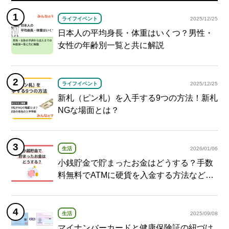
ライフイベント
2025/12/25
日本人の平均身長・体重はいくつ？男性・
女性の年齢別一覧と共に解説
ライフイベント
2025/12/25
新札（ピン札）を入手する9つの方法！新札
NGな場面とは？
生活
2026/01/06
小銭貯金で貯まったお金はどうする？手数
料無料でATMに硬貨を入金する方法など紹
介
生活
2025/09/08
マイナンバーカードと健康保険証の紐づけ