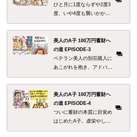
ひと月に1度ならずや2度3
度、いや4度も襲いかかっ
た「ウエディング・ハリケ
ーン」。お年頃の美人たち
にはいつでも起こりうる危
美人のA子 100万円蓄財へ
機の乗り切り方とは
の道 EPISODE-3
ベテラン美人の別荘購入に
あこがれを抱き、アドバイ
スをもらいたいA子。野を
超え山を越え行く先々で見
かける現代日本の長寿トレ
美人のA子 100万円蓄財へ
ンドにおののきと不安を感
の道 EPISODE-4
じ始める
ついに蓄財の本質に目覚め
はじめたA子。虚栄やしが
らみから解放されると同時