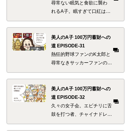
だったA子にはにわかには信
尋常ない眠気と食欲に襲わ
じられず…
れるA子。眠すぎて口紅はは
みだし、食欲がありすぎて
回転ずしから浜焼きへのハ
シゴ。これは普通じゃない
美人のA子 100万円蓄財への
わね、と思った刹那 いきな
道 EPISODE-31
りの「おえっぷ」。A子はど
熱狂的野球ファンのK太郎と
うなってしまうのか…
尋常なきサッカーファンのA
子。チームを愛するあまり身
近なものをそのデザインで染
め上げたい欲求に駆られる。
美人のA子 100万円蓄財への
ただしファン以外への無理強
道 EPISODE-32
いはご法度！どうせやるなら
久々の女子会。エビチリに舌
もっとプライベートなアレ
鼓を打つ者、チャイナドレス
を…
愛好家、三国志ファン、ジャ
ッキーLOVEなど、中華のイ