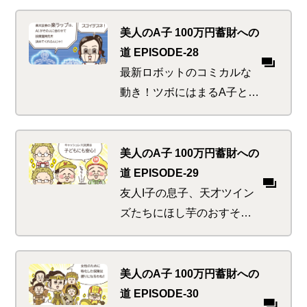
ットで日光浴、何度も出会
ううち、これはもはや運命
美人のA子 100万円蓄財への
か！と思ったそばから頭を
道 EPISODE-28
悩ます問題が…
最新ロボットのコミカルな
動き！ツボにはまるA子とK
太郎。便利で面白くてかわ
いくて、ロボの魅力にちょ
っとお金をつぎ込んでしま
美人のA子 100万円蓄財への
い「あ、神に怒られる！」
道 EPISODE-29
と思った刹那…
友人I子の息子、天才ツイン
ズたちにほし芋のおすそ分
け。なんと彼ら、お小遣い
をあげようとお財布を開く
も断ってくるというウワ
美人のA子 100万円蓄財への
サ。駄菓子屋にまっしぐら
道 EPISODE-30