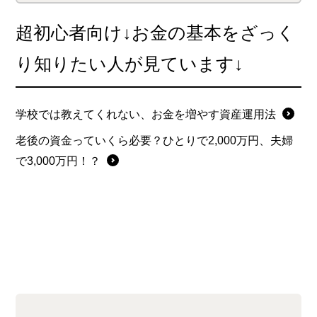
あんなことやこんなこと、
超初心者向け↓お金の基本をざっく
マネ活に邁進し蓄財に励ん
り知りたい人が見ています↓
だ日々が走馬灯のように。
感動の100万円達成となる
か…
学校では教えてくれない、お金を増やす資産運用法
老後の資金っていくら必要？ひとりで2,000万円、夫婦
で3,000万円！？