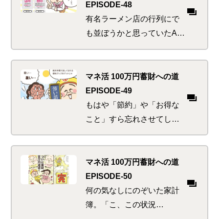
に鋭敏すぎる。そんな彼ら
EPISODE-48
を一度に魅了するおトクの
有名ラーメン店の行列にで
正体とは…
も並ぼうかと思っていたA
子。友人からの急なSOSに
フットワーク軽く対応（暇
だから）したところ、そこ
マネ活 100万円蓄財への道
には新生活のすべり出しに
EPISODE-49
しくじった人々の列が…
もはや「節約」や「お得な
こと」すら忘れさせてしま
う、恐ろしく暑すぎる日本
の夏。サスティナブルやエ
コロジーに気を遣うSDGsな
マネ活 100万円蓄財への道
イケ女を目指していたが、
EPISODE-50
そんなことより今はアイ
何の気なしにのぞいた家計
ス…
簿。「こ、この状況
は！！」これまで経験した