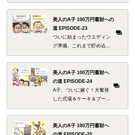
る場合ではないA子。まだマ
ネ活美人進化の途中、精進
せねば！！焦りに駆られる
美人のA子 100万円蓄財への
中「たまには運試しでもす
道 EPISODE-23
ればいいじゃん～」と誘惑
ついに始まったウエディン
の声が…
グ準備。これまで貯め込ん
だかいがあったわ！と式場
だけはケチらず大奮発。と
ころが次から次へと散財ピ
美人のA子 100万円蓄財へ
ンチが襲い来る。果たしてA
の道 EPISODE-24
子は無事に挙式までこぎつ
A子、ついに嫁ぐ！大奮発
けることができるのか。
した式場＆ケーキ＆ブーケ
＆ドレス…。楽しい宴は瞬
く間に進み、残った祝賀の
品によってリビングは占拠
美人のA子 100万円蓄財へ
される。
の道 EPISODE-25