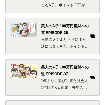
いるのだ。技を盗むチャンス
まるA子。ポイントGETが生
到来！
活の中心になり、その内
「ポイントを貯め込むこ
と」自体に没頭！何かにと
美人のA子 100万円蓄財への
り憑かれてしまったの
道 EPISODE-36
か！？ポイントでお得に投
三度のメシよりさらにポイ
資する方法を以前学んだは
活にはまるA子。ポイント
ずなのに…
GETのために楽天市場の会
員ランクもダイアモンドま
で登りつめ「そこに山があ
美人のA子 100万円蓄財への
るから」さらなる高みを目
道 EPISODE-37
指したい欲求が。しかし本
1年ぶりに遊びに来た社会人
来の目的を忘れてはいまい
1年目のK太郎弟。去年の自
か…
分の成功体験を今年新社会
人になるかわいい後輩たち