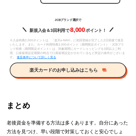
JCBブランド選択で
8,000
新規入会＆3回利用で
ポイント！
※入会特典2,000ポイントは、「楽天e-NAVI」に初回登録が完了した2日前後で進呈
いたします。また、カード利用特典3,000ポイント（期間限定ポイント）・JCBブラ
ンド特典（期間限定ポイント）は、対象期間にカードショッピングを3回以上ご利
用、口座振替設定期限の時点で口座振替設定がされているなど所定の条件がございま
す。
進呈条件について詳しく見る
楽天カードのお申し込みはこちら
まとめ
老後資金を準備する方法は多くあります。自分にあった
方法を見つけ、早い段階で対策しておくと安心でしょ