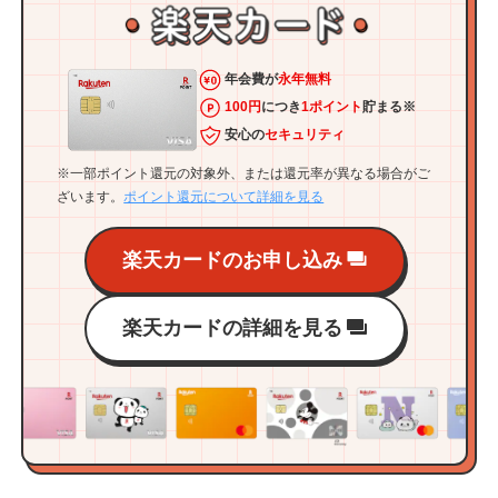
年会費が
永年無料
100円
につき
1ポイント
貯まる※
安心の
セキュリティ
※一部ポイント還元の対象外、または還元率が異なる場合がご
ざいます。
ポイント還元について詳細を見る
楽天カードのお申し込み
楽天カードの詳細を見る