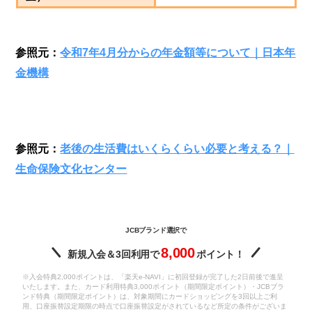
参照元：
令和7年4月分からの年金額等について｜日本年
金機構
参照元：
老後の生活費はいくらくらい必要と考える？｜
生命保険文化センター
JCBブランド選択で
8,000
新規入会＆3回利用で
ポイント！
※入会特典2,000ポイントは、「楽天e-NAVI」に初回登録が完了した2日前後で進呈
いたします。また、カード利用特典3,000ポイント（期間限定ポイント）・JCBブラ
ンド特典（期間限定ポイント）は、対象期間にカードショッピングを3回以上ご利
用、口座振替設定期限の時点で口座振替設定がされているなど所定の条件がございま