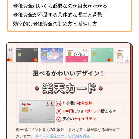
老後資金はいくら必要なのか目安がわかる
老後資金が不足する具体的な理由と背景
効率的な老後資金の貯め方と増やし方
年会費が
永年無料
100円
につき
1ポイント
貯まる※
安心の
セキュリティ
※一部ポイント還元の対象外、または還元率が異なる場合がご
ざいます。
ポイント還元について詳細を見る