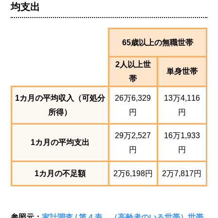
均支出
65歳以上の無職世帯
2人以上世
単身世帯
帯
1カ月の平均収入（可処分
26万6,329
13万4,116
所得）
円
円
29万2,527
16万1,933
1カ月の平均支出
円
円
1カ月の不足額
2万6,198円
2万7,817円
参照元：
家計調査 / 第４表 （高齢者のいる世帯）世帯