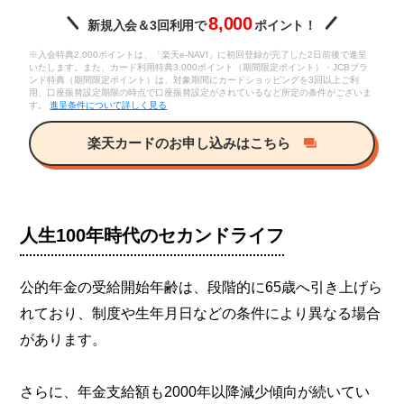
8,000
新規入会＆3回利用で
ポイント！
※入会特典2,000ポイントは、「楽天e-NAVI」に初回登録が完了した2日前後で進呈
いたします。また、カード利用特典3,000ポイント（期間限定ポイント）・JCBブラ
ンド特典（期間限定ポイント）は、対象期間にカードショッピングを3回以上ご利
用、口座振替設定期限の時点で口座振替設定がされているなど所定の条件がございま
す。
進呈条件について詳しく見る
楽天カードのお申し込みはこちら
人生100年時代のセカンドライフ
公的年金の受給開始年齢は、段階的に65歳へ引き上げら
れており、制度や生年月日などの条件により異なる場合
があります。
さらに、年金支給額も2000年以降減少傾向が続いてい