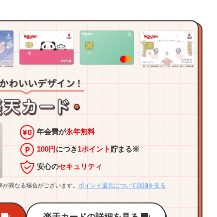
年会費が
永年無料
100円
につき
1ポイント
貯まる※
安心の
セキュリティ
率が異なる場合がございます。
ポイント還元について詳細を見る
楽天カードの詳細を見る