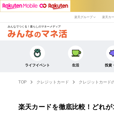
楽天グループ
楽天カ
みんなでつくる！暮らしのマネーメディア
ライフイベント
生活
投資
TOP
クレジットカード
クレジットカード
キャリア・働き方
キャッシュレス
株式・投資
結婚・出産・子育て・
節約・家計
定期預金・
教育
貯蓄
NISA
楽天カードを徹底比較！どれが
生活・住まい
税金・控除・給付金
iDeCo・