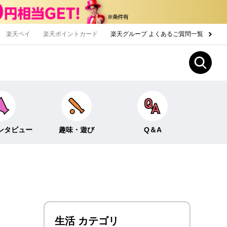
楽天ペイ
楽天ポイントカード
楽天グループ よくあるご質問一覧
ンタビュー
趣味・遊び
Q＆A
Fun！なこと
ライフイベント
ー
クイズ
生活
みんなのホンネ
投資・貯蓄
生活 カテゴリ
お金の知識