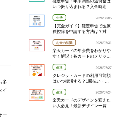
確定申告・年末調整の還付金は
いつ振り込まれる？入金時期と
対象者を確認！
生活
2026/08/05
【完全ガイド】確定申告で医療
費控除を申請する方法は？対象
経費や期限を解説
お金の知識
2026/07/31
楽天カードの年会費をわかりや
すく解説！各カードのメリット
と選び方
生活
2026/07/27
クレジットカードの利用可能額
はいつ復活する？1回払い・分
も多
割払い・リボ払い別の復活タイ
タイ
ミング完全ガイド
生活
2026/07/24
楽天カードのデザインを変えた
い人必見！最新デザイン一覧と
変更方法を解説
サー
。