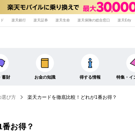
ード
楽天銀行
楽天証券
楽天生命
楽天保険の総合窓口
楽天Edy
・蓄財
お金の知識
得する情報
特集・イ
の選び方
楽天カードを徹底比較！どれが1番お得？
信託
経済キーワード
ポイ活・節約術
特集
外貨預金
そのほか
キャンペーン
インタビュ
1番お得？
そのほか投資