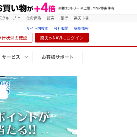
天グループ
生命保険
証券
銀行
楽天市場
サイト内検索
会社概要
採用情報
発行状況の確認
楽天e-NAVIにログイン
・サービス
お客様サポート