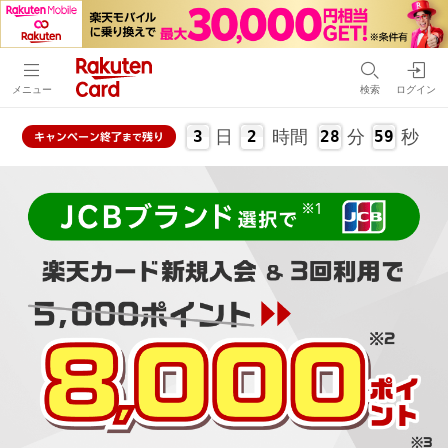
メニュー
検索
ログイン
日
時間
分
秒
3
2
28
58
キャンペーン
終了
残り
まで