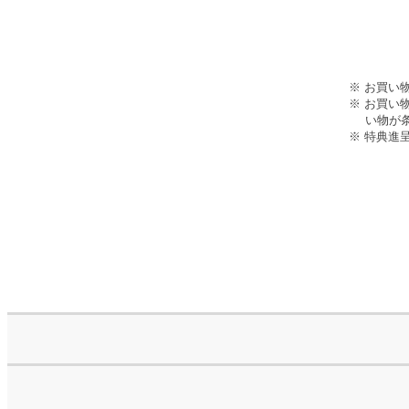
※ お買い
※ お買い物
い物が
※ 特典進