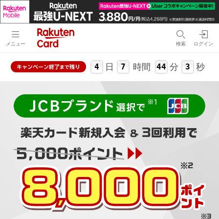
メニュー
検索
ログイン
日
時間
分
秒
4
7
44
2
キャンペーン
終了
残り
まで