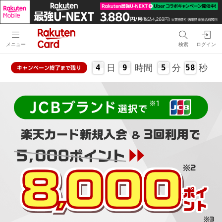
メニュー
検索
ログイン
日
時間
分
秒
4
9
5
57
キャンペーン
終了
残り
まで