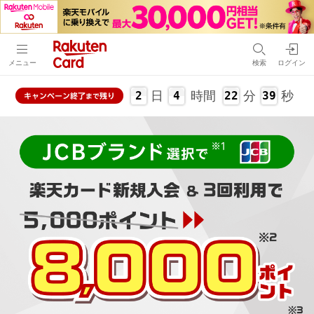
メニュー
検索
ログイン
日
時間
分
秒
2
4
22
38
キャンペーン
終了
残り
まで