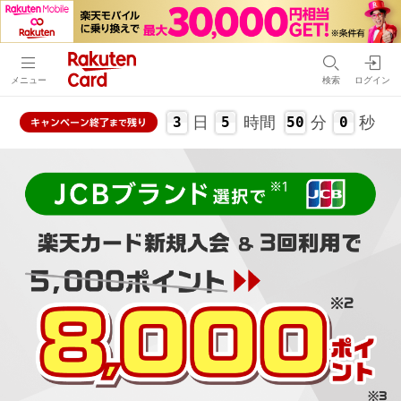
メニュー
検索
ログイン
日
時間
分
秒
3
5
49
59
キャンペーン
終了
残り
まで