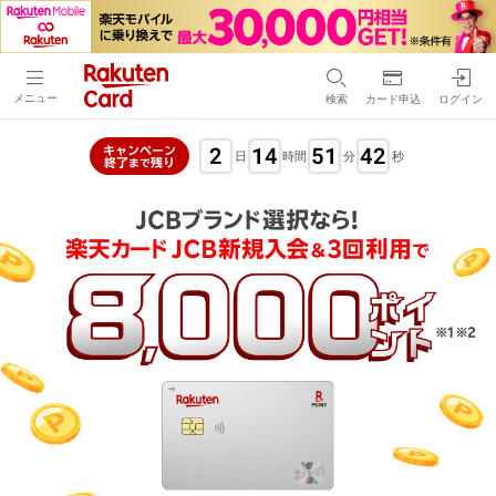
メニュー
検索
カード申込
ログイン
2
14
51
41
キャンペーン
日
時間
分
秒
終了
残り
まで