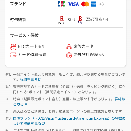
ブランド
※3
あり
選択可能
付帯機能
※4
サービス・保険
ETCカード
家族カード
※5
カード盗難保険
海外旅行保険
※6
一部ポイント還元の対象外、もしくは、還元率が異なる場合がございま
す。
詳細を見る
楽天市場でのカードご利用額（消費税・送料・ラッピング料除く）100
円につき1ポイント（期間限定ポイント）となります。
特典（期間限定ポイント含む）進呈には上限や条件があります。
詳細は
こちら
楽天ふるさと納税は、お買い物通常ポイントの進呈対象外となります。
国際ブランド（JCB/Visa/Mastercard/American Express）の特徴に
ついて詳細を見る
ご希望でEdy機能をつける場合には、別途発行手数料330円（税込み）