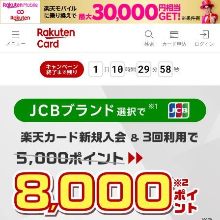
メニュー
検索
カード申込
ログイン
1
10
29
57
キャンペーン
日
時間
分
秒
終了
残り
まで