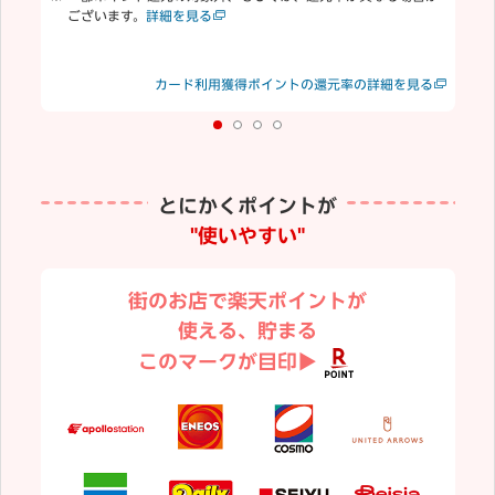
ございます。
詳細を見る
合
む
楽
見る
カード利用獲得ポイントの還元率の詳細を見る
り
とにかくポイントが
"使いやすい"
街のお店で楽天ポイントが
使える、貯まる
このマークが目印▶