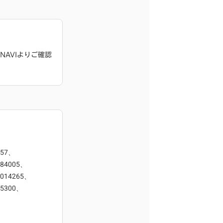
NAVIよりご確認
857、
084005、
8014265、
35300、