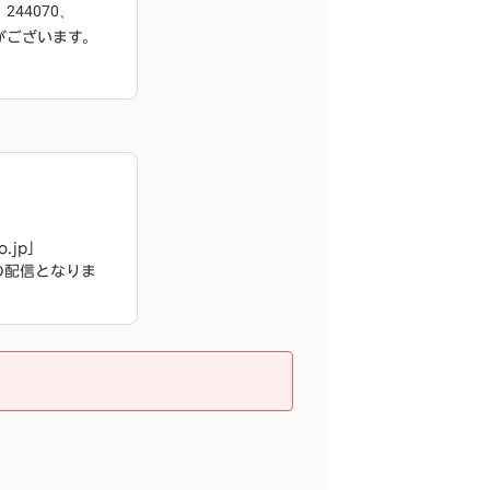
、244070、
がございます。
.jp」
ンでの配信となりま