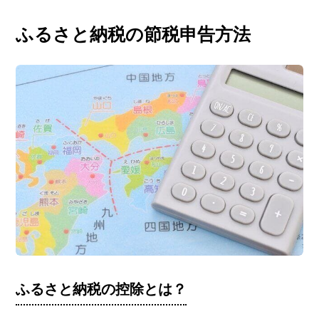
特例制度の利用条件などを
初心者向けに解説します。
ふるさと納税の節税申告方法
必要な手続きや仕組みを正
しく理解して、賢くふるさ
と納税を活用しましょう。
ふるさと納税の控除とは？