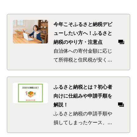
今年こそふるさと納税デビ
ューしたい方へ！ふるさと
納税のやり方・注意点
自治体への寄付金額に応じ
て所得税と住民税が安くな
るふるさと納税。さらに返
礼品ももらえるお得な制度
です。ふるさと納税の仕組
ふるさと納税とは？初心者
みや注意点、確定申告の必
向けに仕組みや申請手順を
要性について詳しく説明し
解説！
ます。おすすめのふるさと
ふるさと納税の申請手順や
納税サイトもご紹介。
損してしまったケース、確
定申告不要のワンストップ