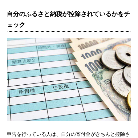
税の控除が受けられます。
自分のふるさと納税が控除されているかをチ
ワンストップ特例制度を利
ェック
用する方法や、ふるさと納
税を確定申告する場合との
違い、どちらがお得かにつ
いてまとめました。
申告を行っている人は、自分の寄付金がきちんと控除さ