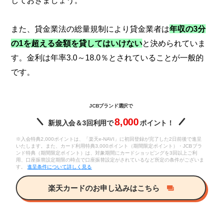
しておきましょう。
また、貸金業法の総量規制により貸金業者は
年収の3分
の1を超える金額を貸してはいけない
と決められていま
す。金利は年率3.0～18.0％とされていることが一般的
です。
JCBブランド選択で
8,000
新規入会＆3回利用で
ポイント！
※入会特典2,000ポイントは、「楽天e-NAVI」に初回登録が完了した2日前後で進呈
いたします。また、カード利用特典3,000ポイント（期間限定ポイント）・JCBブラ
ンド特典（期間限定ポイント）は、対象期間にカードショッピングを3回以上ご利
用、口座振替設定期限の時点で口座振替設定がされているなど所定の条件がございま
す。
進呈条件について詳しく見る
楽天カードのお申し込みはこちら