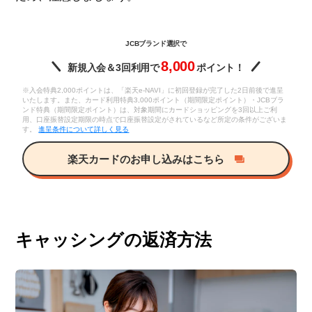
JCBブランド選択で
8,000
新規入会＆3回利用で
ポイント！
※入会特典2,000ポイントは、「楽天e-NAVI」に初回登録が完了した2日前後で進呈
いたします。また、カード利用特典3,000ポイント（期間限定ポイント）・JCBブラ
ンド特典（期間限定ポイント）は、対象期間にカードショッピングを3回以上ご利
用、口座振替設定期限の時点で口座振替設定がされているなど所定の条件がございま
す。
進呈条件について詳しく見る
楽天カードのお申し込みはこちら
キャッシングの返済方法