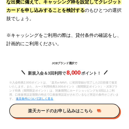
な出費に備えて、キャッシング枠を設定してクレジット
カードを申し込みすることを検討する
のもひとつの選択
肢でしょう。
※キャッシングをご利用の際は、貸付条件の確認をし、
計画的にご利用ください。
JCBブランド選択で
8,000
新規入会＆3回利用で
ポイント！
※入会特典2,000ポイントは、「楽天e-NAVI」に初回登録が完了した2日前後で進呈
いたします。また、カード利用特典3,000ポイント（期間限定ポイント）・JCBブラ
ンド特典（期間限定ポイント）は、対象期間にカードショッピングを3回以上ご利
用、口座振替設定期限の時点で口座振替設定がされているなど所定の条件がございま
す。
進呈条件について詳しく見る
楽天カードのお申し込みはこちら