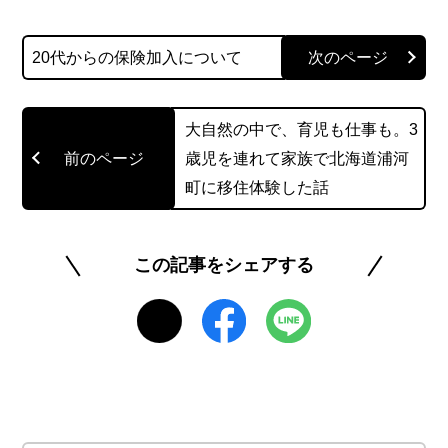
います。 私生活でもいろいろなクレジットカード
20代からの保険加入について
を使い分けながら、自分にとって最適な使い方を
模索中。毎月貯まっていくポイントを見ながらそ
の使い方を考えるのが、ひそかな楽しみです。趣
大自然の中で、育児も仕事も。3
味はラーメンの食べ歩きです。
歳児を連れて家族で北海道浦河
町に移住体験した話
このライターの記事一覧を見る
この記事をシェアする