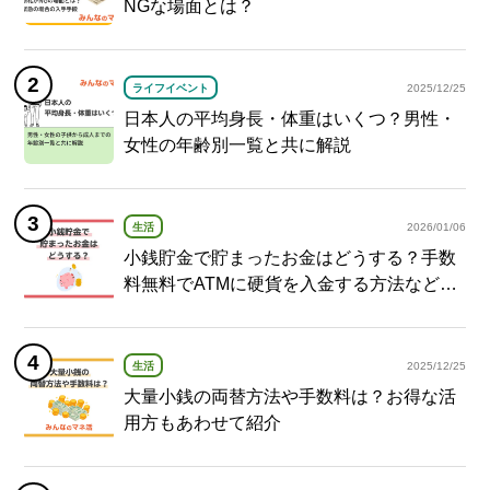
NGな場面とは？
ライフイベント
2025/12/25
日本人の平均身長・体重はいくつ？男性・
女性の年齢別一覧と共に解説
生活
2026/01/06
小銭貯金で貯まったお金はどうする？手数
料無料でATMに硬貨を入金する方法など紹
介
生活
2025/12/25
大量小銭の両替方法や手数料は？お得な活
用方もあわせて紹介