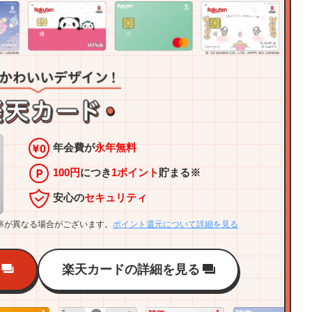
年会費が
永年無料
100円
につき
1ポイント
貯まる※
安心の
セキュリティ
率が異なる場合がございます。
ポイント還元について詳細を見る
楽天カードの詳細を見る