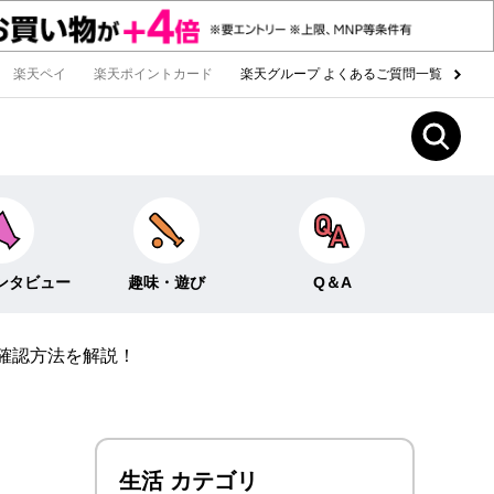
楽天ペイ
楽天ポイントカード
楽天グループ よくあるご質問一覧
ンタビュー
趣味・遊び
Q＆A
確認方法を解説！
Fun！なこと
ライフイベント
ー
クイズ
生活
みんなのホンネ
投資・貯蓄
生活 カテゴリ
お金の知識