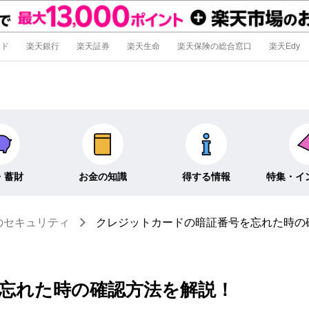
ード
楽天銀行
楽天証券
楽天生命
楽天保険の総合窓口
楽天Edy
・蓄財
お金の知識
得する情報
特集・イ
のセキュリティ
クレジットカードの暗証番号を忘れた時の
信託
経済キーワード
ポイ活・節約術
特集
外貨預金
そのほか
キャンペーン
インタビュ
忘れた時の確認方法を解説！
そのほか投資