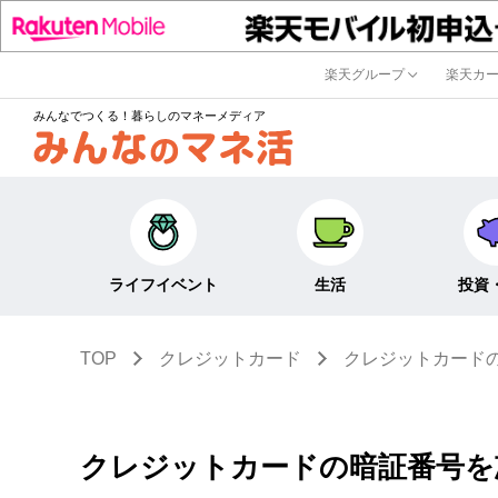
楽天グループ
楽天カ
みんなでつくる！暮らしのマネーメディア
ライフイベント
生活
投資
TOP
クレジットカード
クレジットカード
キャリア・働き方
キャッシュレス
株式・投資
結婚・出産・子育て・
節約・家計
定期預金・
教育
貯蓄
NISA
クレジットカードの暗証番号を
生活・住まい
税金・控除・給付金
iDeCo・