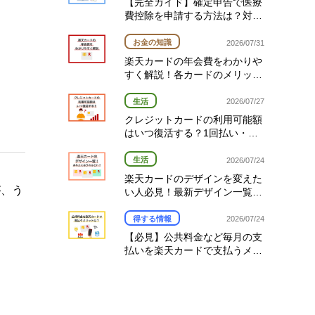
【完全ガイド】確定申告で医療
費控除を申請する方法は？対象
経費や期限を解説
お金の知識
2026/07/31
楽天カードの年会費をわかりや
すく解説！各カードのメリット
と選び方
生活
2026/07/27
クレジットカードの利用可能額
はいつ復活する？1回払い・分
割払い・リボ払い別の復活タイ
ミング完全ガイド
生活
2026/07/24
楽天カードのデザインを変えた
が、う
い人必見！最新デザイン一覧と
変更方法を解説
得する情報
2026/07/24
【必見】公共料金など毎月の支
払いを楽天カードで支払うメリ
ットとは？