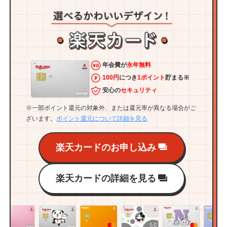
年会費が
永年無料
100円
につき
1ポイント
貯まる※
安心の
セキュリティ
※一部ポイント還元の対象外、または還元率が異なる場合がご
ざいます。
ポイント還元について詳細を見る
楽天カードのお申し込み
楽天カードの詳細を見る