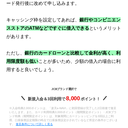
ード発行後に改めて申し込みます。
キャッシング枠を設定してあれば、
銀行やコンビニエン
スストアのATMなどですぐに借入できる
というメリット
があります。
ただし、
銀行のカードローンと比較して金利が高く、利
用限度額も低い
ことが多いため、少額の借入の場合に利
用すると良いでしょう。
JCBブランド選択で
8,000
新規入会＆3回利用で
ポイント！
※入会特典2,000ポイントは、「楽天e-NAVI」に初回登録が完了した2日前後で進呈
いたします。また、カード利用特典3,000ポイント（期間限定ポイント）・JCBブラ
ンド特典（期間限定ポイント）は、対象期間にカードショッピングを3回以上ご利
用、口座振替設定期限の時点で口座振替設定がされているなど所定の条件がございま
す。
進呈条件について詳しく見る