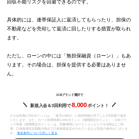
回収不能リスクを回避できるのです。
具体的には、連帯保証人に返済してもらったり、担保の
不動産などを売却して返済に回したりする措置が取られ
ます。
ただし、ローンの中には「無担保融資（ローン）」もあ
ります。その場合は、担保を提供する必要はありませ
ん。
JCBブランド選択で
8,000
新規入会＆3回利用で
ポイント！
※入会特典2,000ポイントは、「楽天e-NAVI」に初回登録が完了した2日前後で進呈
いたします。また、カード利用特典3,000ポイント（期間限定ポイント）・JCBブラ
ンド特典（期間限定ポイント）は、対象期間にカードショッピングを3回以上ご利
用、口座振替設定期限の時点で口座振替設定がされているなど所定の条件がございま
す。
進呈条件について詳しく見る