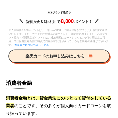
JCBブランド選択で
8,000
新規入会＆3回利用で
ポイント！
※入会特典2,000ポイントは、「楽天e-NAVI」に初回登録が完了した2日前後で進呈
いたします。また、カード利用特典3,000ポイント（期間限定ポイント）・JCBブラ
ンド特典（期間限定ポイント）は、対象期間にカードショッピングを3回以上ご利
用、口座振替設定期限の時点で口座振替設定がされているなど所定の条件がございま
す。
進呈条件について詳しく見る
楽天カードのお申し込みはこちら
消費者金融
消費者金融とは、貸金業法にのっとって貸付をしている
業者
のことです。その多くが個人向けカードローンを取
り扱っています。