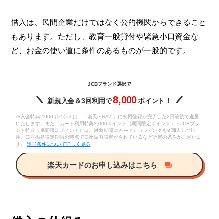
借入は、民間企業だけではなく公的機関からできること
もあります。ただし、教育一般貸付や緊急小口資金な
ど、お金の使い道に条件のあるものが一般的です。
JCBブランド選択で
8,000
新規入会＆3回利用で
ポイント！
※入会特典2,000ポイントは、「楽天e-NAVI」に初回登録が完了した2日前後で進呈
いたします。また、カード利用特典3,000ポイント（期間限定ポイント）・JCBブラ
ンド特典（期間限定ポイント）は、対象期間にカードショッピングを3回以上ご利
用、口座振替設定期限の時点で口座振替設定がされているなど所定の条件がございま
す。
進呈条件について詳しく見る
楽天カードのお申し込みはこちら