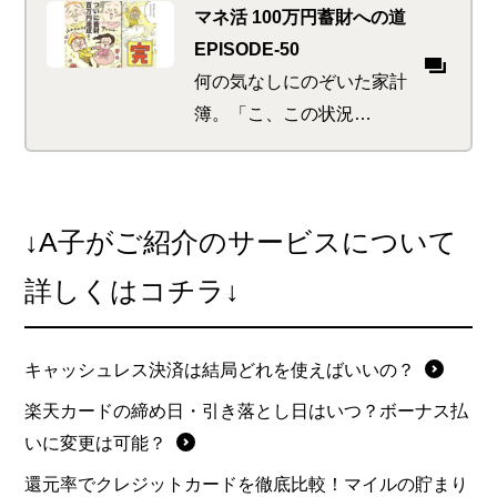
コロジーに気を遣うSDGsな
マネ活 100万円蓄財への道
イケ女を目指していたが、
EPISODE-50
そんなことより今はアイ
何の気なしにのぞいた家計
ス…
簿。「こ、この状況
は！！」これまで経験した
あんなことやこんなこと、
マネ活に邁進し蓄財に励ん
↓A子がご紹介のサービスについて
だ日々が走馬灯のように。
感動の100万円達成となる
詳しくはコチラ↓
か…
キャッシュレス決済は結局どれを使えばいいの？
楽天カードの締め日・引き落とし日はいつ？ボーナス払
いに変更は可能？
還元率でクレジットカードを徹底比較！マイルの貯まり