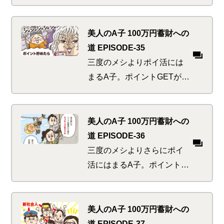
こともなく…
ュアリーな生活を垣間見る
が、うらやましがってるばか
りではいられない！真のセレ
美人のA子 100万円蓄財への
ブはワンランク上＆ワンラン
道 EPISODE-35
クお得なものを上手に使って
三度のメシよりポイ活には
いるのだ。技を盗むチャンス
まるA子。ポイントGETが生
到来！
活の中心になり、その内
「ポイントを貯め込むこ
と」自体に没頭！何かにと
美人のA子 100万円蓄財への
り憑かれてしまったの
道 EPISODE-36
か！？ポイントでお得に投
三度のメシよりさらにポイ
資する方法を以前学んだは
活にはまるA子。ポイント
ずなのに…
GETのために楽天市場の会
員ランクもダイアモンドま
で登りつめ「そこに山があ
美人のA子 100万円蓄財への
るから」さらなる高みを目
道 EPISODE-37