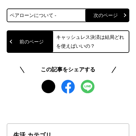
楽天カードをはじめとする楽天グループの金融サ
ペアローンについて -
ービスに精通した社員が、最新のキャンペーン情
報から、生活に役立つ節約術、少し難しい法律や
制度の解説まで、「お金の知っておきたい」を分
キャッシュレス決済は結局どれ
かりやすく噛み砕いてお届けします。
を使えばいいの？
読者の皆様が、貯まったポイントで賢くお買い物
を楽しみ、将来にわたって安心できるマネーリテ
この記事をシェアする
ラシーを身につけられるよう、正確で信頼できる
情報発信に努めています。
https://www.rakuten-card.co.jp/minna-money/
このライターの記事一覧を見る
生活 カテゴリ