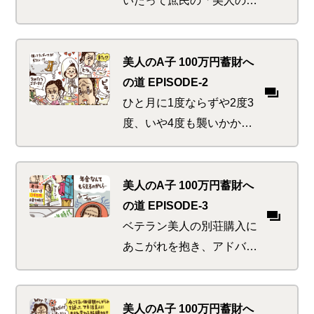
子」がマネ活に目覚めるま
での『始まりの物語』。見
栄と涙と神と日焼けのショ
美人のA子 100万円蓄財へ
ートストーリーはコチラ
の道 EPISODE-2
ひと月に1度ならずや2度3
度、いや4度も襲いかかっ
た「ウエディング・ハリケ
ーン」。お年頃の美人たち
にはいつでも起こりうる危
美人のA子 100万円蓄財へ
機の乗り切り方とは
の道 EPISODE-3
ベテラン美人の別荘購入に
あこがれを抱き、アドバイ
スをもらいたいA子。野を
超え山を越え行く先々で見
かける現代日本の長寿トレ
美人のA子 100万円蓄財へ