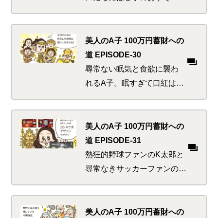
け。なんと彼ら、お小遣い
をあげようとお財布を開く
も断ってくるというウワ
美人のA子 100万円蓄財への
サ。駄菓子屋にまっしぐら
道 EPISODE-30
だったA子にはにわかには信
尋常ない眠気と食欲に襲わ
じられず…
れるA子。眠すぎて口紅はは
みだし、食欲がありすぎて
回転ずしから浜焼きへのハ
シゴ。これは普通じゃない
美人のA子 100万円蓄財への
わね、と思った刹那 いきな
道 EPISODE-31
りの「おえっぷ」。A子はど
熱狂的野球ファンのK太郎と
うなってしまうのか…
尋常なきサッカーファンのA
子。チームを愛するあまり身
近なものをそのデザインで染
め上げたい欲求に駆られる。
美人のA子 100万円蓄財への