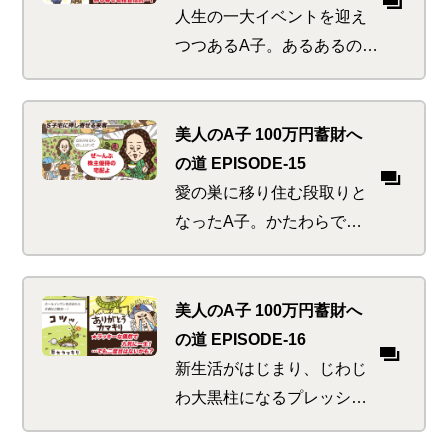
のはやっぱり神頼み！？
人生の一大イベントを迎え
つつあるA子。あるあるの気
苦労も何のそのと思いき
や、浴びる濃厚さのレベル
が思った以上に高かっ
美人のA子 100万円蓄財へ
た…。うまくレベルアップ
の道 EPISODE-15
してしのいで行けるの
愛の巣に移り住む段取りと
か！？
なったA子。かたわらで見
かけた、近所にお住いのス
ーパーセレブ先輩宅には怪
しげな来客がひっきりな
美人のA子 100万円蓄財へ
し。漂うのはバラと紅茶と
の道 EPISODE-16
お金の香り！？
新生活がはじまり、じわじ
わ大黒柱になるプレッシャ
ーが彼にのしかかってく