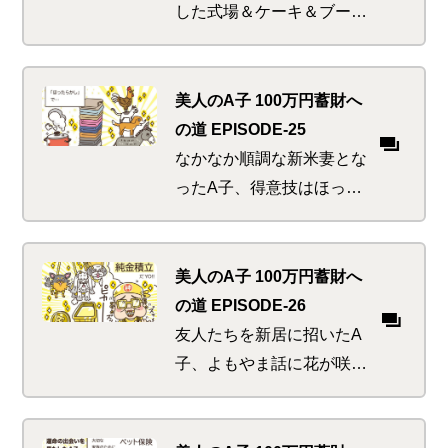
けることができるのか。
した式場＆ケーキ＆ブーケ
＆ドレス…。楽しい宴は瞬
く間に進み、残った祝賀の
品によってリビングは占拠
美人のA子 100万円蓄財へ
される。
の道 EPISODE-25
なかなか順調な新米妻とな
ったA子、得意技はほった
らかしの煮込み料理と洗濯
物のタワー作り。しかし、
K太郎の嫁となったからに
美人のA子 100万円蓄財へ
は果たさねばならない責務
の道 EPISODE-26
が…
友人たちを新居に招いたA
子、よもやま話に花が咲
く。偶然か必然か、今回の
話題には謎の共通点が。金