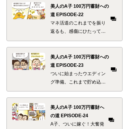
ン、ステキな戸建て～妄想
美人のA子 100万円蓄財への
を広げる楽しい時間。先立
道 EPISODE-22
つもののアテを除けば…
マネ活道のこれまでを振り
返るも、感傷にひたってい
る場合ではないA子。まだマ
ネ活美人進化の途中、精進
せねば！！焦りに駆られる
美人のA子 100万円蓄財への
中「たまには運試しでもす
道 EPISODE-23
ればいいじゃん～」と誘惑
ついに始まったウエディン
の声が…
グ準備。これまで貯め込ん
だかいがあったわ！と式場
だけはケチらず大奮発。と
ころが次から次へと散財ピ
美人のA子 100万円蓄財へ
ンチが襲い来る。果たしてA
の道 EPISODE-24
子は無事に挙式までこぎつ
A子、ついに嫁ぐ！大奮発