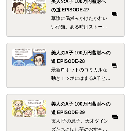
賞、黄金風呂、金粉浅漬
美人のA子 100万円蓄財へ
け…。極めつけはやっぱり
の道 EPISODE-27
強烈個性のあの先輩
草陰に偶然みかけたかわい
い仔猫。ある時はストーキ
ング、またある時はボンネ
ットで日光浴、何度も出会
ううち、これはもはや運命
美人のA子 100万円蓄財への
か！と思ったそばから頭を
道 EPISODE-28
悩ます問題が…
最新ロボットのコミカルな
動き！ツボにはまるA子とK
太郎。便利で面白くてかわ
いくて、ロボの魅力にちょ
っとお金をつぎ込んでしま
美人のA子 100万円蓄財への
い「あ、神に怒られる！」
道 EPISODE-29
と思った刹那…
友人I子の息子、天才ツイン
ズたちにほし芋のおすそ分