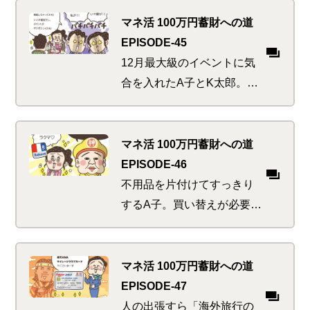
とお買い物を次々こなした
ところで、泳がせ「ポイ
マネ活 100万円蓄財への道
損」捜査をされていたこと
EPISODE-45
に気が付く。もっと早く言
12月最大級のイベントに気
ってよ~…
合を入れたA子とK太郎。豪
華に、そしてベタに楽しむ
夜の支払いはいつもよりち
ょっぴり背伸びした負担額
マネ活 100万円蓄財への道
に。しかしポイント沼には
EPISODE-46
まっている人間が考えるこ
不用品を片付けてすっきり
とは別ベクトルで…
するA子。買い替えが必要な
ものはお得にフリマアプリ
からゲットして賢く節約…
のつもりがアレもコレも欲
マネ活 100万円蓄財への道
しくなっちゃう！あ、猫ち
EPISODE-47
ゃんが障子をやぶったわ、
人の出張すら「海外旅行の