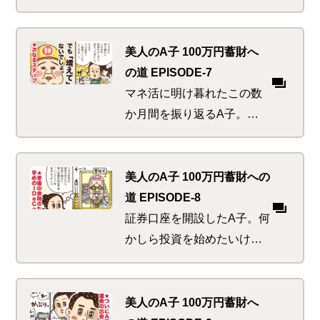
う旧友を訪ねたA子。けっ
こう生活が厳しいのではな
いかとウワサだったが、ど
美人のA子 100万円蓄財へ
っこい母は強しを思い知る
の道 EPISODE-7
マネ活に明け暮れたこの数
か月間を振り返るA子。節
約や貯金にいそしみ、我な
がらなかなかのマネ活美人
を自負できると思った途端
美人のA子 100万円蓄財への
に、神から鉄槌の如きダメ
道 EPISODE-8
出しが！？
証券口座を開設したA子。何
かしら投資を始めたいけれ
ど、何から始めようか迷っ
ていると、先日帰ってきた
実家の光景や家族との思い
美人のA子 100万円蓄財へ