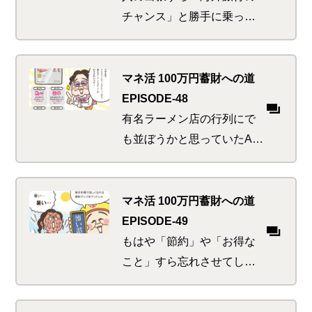
これも買い替え…
チャンス」と勝手に乗っか
り根性を丸出しにしてしま
うA子。海外にいろんな意味
で縁深いI子は、逆にコスト
マネ活 100万円蓄財への道
に鋭敏すぎる。そんな彼ら
EPISODE-48
を一度に魅了するおトクの
有名ラーメン店の行列にで
正体とは…
も並ぼうかと思っていたA
子。友人からの急なSOSに
フットワーク軽く対応（暇
だから）したところ、そこ
マネ活 100万円蓄財への道
には新生活のすべり出しに
EPISODE-49
しくじった人々の列が…
もはや「節約」や「お得な
こと」すら忘れさせてしま
う、恐ろしく暑すぎる日本
の夏。サスティナブルやエ