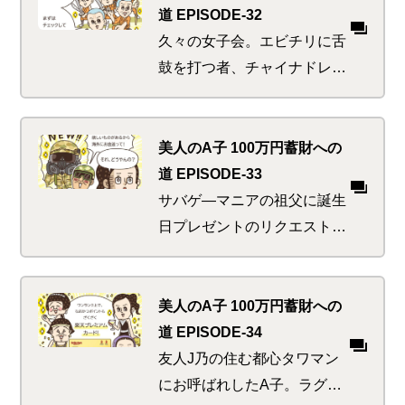
ただしファン以外への無理強
道 EPISODE-32
いはご法度！どうせやるなら
久々の女子会。エビチリに舌
もっとプライベートなアレ
鼓を打つ者、チャイナドレス
を…
愛好家、三国志ファン、ジャ
ッキーLOVEなど、中華のイ
メージは人それぞれ。しかし
美人のA子 100万円蓄財への
全員が感じていた、そこはか
道 EPISODE-33
となく漂う中華マネーの潮流
サバゲ―マニアの祖父に誕生
とそれに乗っかりたいお互い
日プレゼントのリクエストを
の様子を…
聞くことにしたA子。案の定
素人には縁遠いコアグッズを
所望され、かつ知らぬ間に異
美人のA子 100万円蓄財への
国に移住していた事実も判
道 EPISODE-34
明。祖母のナイス助け舟があ
友人J乃の住む都心タワマン
るも、海外への送金などした
にお呼ばれしたA子。ラグジ