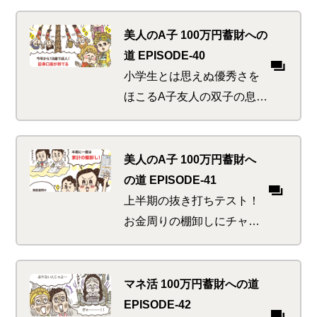
事の爺やから必死の忠告が
あるも彼らには届かず…。
美人のA子 100万円蓄財への
期待に沿った「スマートシ
道 EPISODE-40
ョッピング」は成功するの
小学生とは思えぬ優秀さを
か！？
ほこるA子友人の双子の息子
たち。高校生のお兄さんた
ちにもその才能をうらやま
しがられているが、投資に
美人のA子 100万円蓄財へ
開眼した彼らには高校3年生
の道 EPISODE-41
がうらやましくてならな
上半期の抜き打ちテスト！
い…
お金周りの棚卸しにチャレ
ンジ。マネ活上級者を目指
し、神の最近のイチオシ・
テクを実践しようと張り切
マネ活 100万円蓄財への道
る二人。これぞお得の雨あ
EPISODE-42