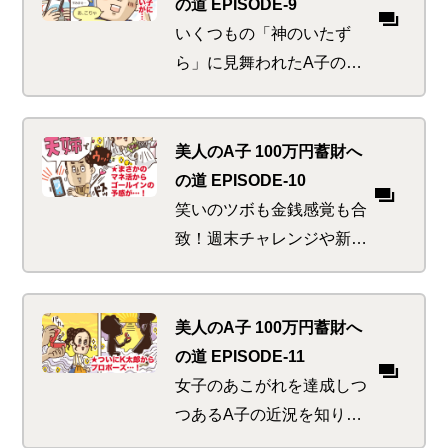
出が…干し芋・濃い血・ひ
の道 EPISODE-9
いじいちゃん…
いくつもの「神のいたず
ら」に見舞われたA子の
夏。先輩美人S子や自分の
身に迫るピンチや心温まる
出会いと奇遇な共通点の
美人のA子 100万円蓄財へ
数々。これは偶然か、必然
の道 EPISODE-10
か！？
笑いのツボも金銭感覚も合
致！週末チャレンジや新ネ
タ公開も同じ価値観！なか
なかの優良物件をみごと仕
留めたA子の行き先はいか
美人のA子 100万円蓄財へ
に
の道 EPISODE-11
女子のあこがれを達成しつ
つあるA子の近況を知り、
友人たちはお祝いハッスル