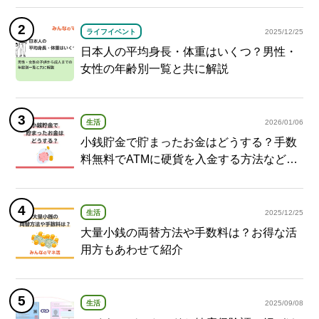
ライフイベント
2025/12/25
日本人の平均身長・体重はいくつ？男性・
女性の年齢別一覧と共に解説
生活
2026/01/06
小銭貯金で貯まったお金はどうする？手数
料無料でATMに硬貨を入金する方法など紹
介
生活
2025/12/25
大量小銭の両替方法や手数料は？お得な活
用方もあわせて紹介
生活
2025/09/08