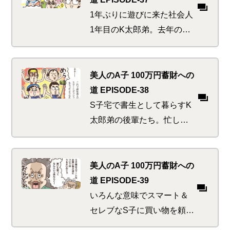
指したい欲求が。しかし本
1年ぶりに遊びに来た社会人
来の目的を忘れてはいまい
1年目のK太郎弟。去年の自
か…
分の成功体験を今年新社会
人になるかわいい後輩たち
にも、とお金にまつわる準
美人のA子 100万円蓄財への
備講座を要望してきた。集
道 EPISODE-38
まったアク強めな若人たち
S子宅で書生として暮らすK
に必要な準備とは…
太郎弟の後輩たち。忙しい
お手伝いの傍ら優雅なティ
ータイムを満喫し、すっか
りお金の勉強を忘れてしま
美人のA子 100万円蓄財への
ったか。社会人のスタート
道 EPISODE-39
から身につけておくべき将
いろんな意味でスマート＆
来の備えがあるというの
セレブなS子に買い物を頼ま
に…
れた書生たち。出がけに執