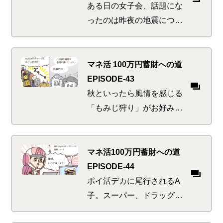
られか
ある日の女子会、話題にな
ったのは昨夜の地震につい
て。しっかり者の友人たち
はみな防災グッズの準備に
余念なしだが、それだけで
マネ活 100万円蓄財への道
は不十分だと、飛び入り参
EPISODE-43
加のあの人が言いだし…
秋といったら風情を感じる
「もみじ狩り」がお好みな
二人。ただし考えることは
世間様も同様。行楽地への
行き帰りときたら、何だっ
マネ活100万円蓄財への道
てこんなに混み合うのか。
EPISODE-44
あ、チャージ忘れてた…
ポイ活デカに尾行されるA
子。スーパー、ドラッグス
トア、コンビニ、カフェ…