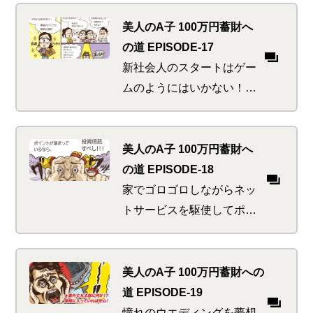
る。そんな中、自転車で間
一髪！や、ゴルフで危機一
美人のA子 100万円蓄財へ
髪！など度重なるピンチに
の道 EPISODE-17
遭遇！？
新社会人のスタートはゲー
ムのようにはいかない！給
与口座に家賃、光熱費、は
たまた年金までもスマート
に準備してこそ真のフレッ
美人のA子 100万円蓄財へ
シャーズ勇者となる。
の道 EPISODE-18
家でゴロゴロしながらネッ
トサービスを駆使してポイ
ントを貯めまくるA子。そ
のポイントを使って蓄財し
なきゃもったいない！たる
美人のA子 100万円蓄財への
んでいたのはマネ活感度か
道 EPISODE-19
お腹の肉か！？
憧れのウエディングを夢想