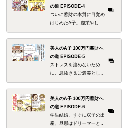
ンドにおののきと不安を感
の道 EPISODE-4
じ始める
ついに蓄財の本質に目覚め
はじめたA子。虚栄やしが
らみから解放されると同時
に、超お得な無限ループへ
の糸口をつかめるのか、つ
美人のA子 100万円蓄財へ
かめないのか！！
の道 EPISODE-5
ストレスを溜めないため
に、息抜き＆ご褒美として
中国を旅することにしたA
子。大いに満喫の後、実は
裏本命とも言える屋台食べ
美人のA子 100万円蓄財へ
歩きにでかけて起こる悲劇
の道 EPISODE-6
とは
学生結婚、すぐに双子の出
産、旦那はドリーマーとい