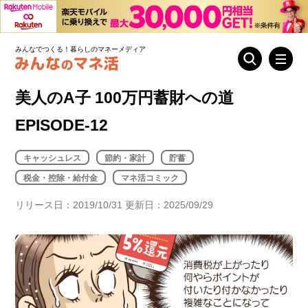
みんなでつくる！暮らしのマネーメディア
美人のA子 100万円蓄財への道
EPISODE-12
キャッシュレス
節約・家計
貯蓄
税金・控除・給付金
マネ活コミック
リリース日：2019/10/31 更新日：2025/09/29