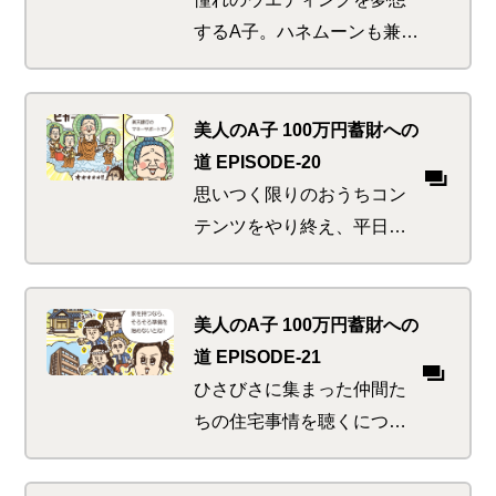
するA子。ハネムーンも兼ね
て一石二鳥なのはやっぱり
ハワイ。ハワイといえば巨
大サメ。巨大サメといえば
美人のA子 100万円蓄財への
はく製。はく製といえば迫
道 EPISODE-20
りくる夫婦の危機！？
思いつく限りのおうちコン
テンツをやり終え、平日の
昼間からゴロゴロ～のA子。
お金まわりの管理クイズに
正解できないようではマネ
美人のA子 100万円蓄財への
活道失格であります。いま
道 EPISODE-21
すぐ始めるべき楽ちんすぎ
ひさびさに集まった仲間た
る方法とは？
ちの住宅事情を聴くにつ
れ、マイホームの夢が広が
るA子。いかしたマンショ