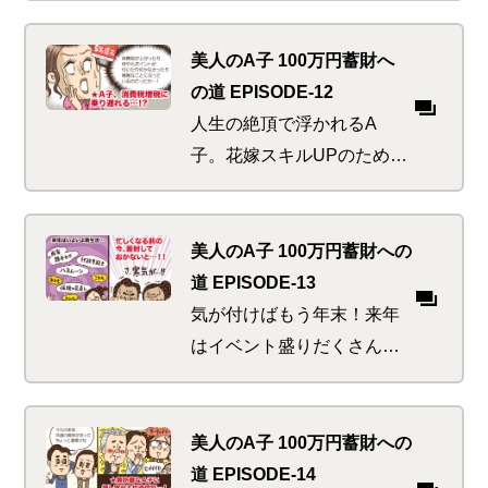
ムード。しかし彼女らは知
っていた、金の切れ目が縁
美人のA子 100万円蓄財へ
の切れ目であることを…
の道 EPISODE-12
人生の絶頂で浮かれるA
子。花嫁スキルUPのためハ
ッスルするも何か重要なこ
とを忘れている気が…。マ
ネ活美人にあってはならぬ
美人のA子 100万円蓄財への
税にまつわるお得の乗り遅
道 EPISODE-13
れピンチ！
気が付けばもう年末！来年
はイベント盛りだくさんで
目の回るような忙しさが予
想されるため、新しい蓄財
を始めるなら今しかな
美人のA子 100万円蓄財への
い…。そんな時に一番効く
道 EPISODE-14